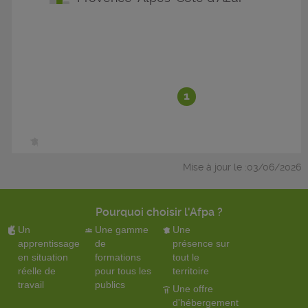
1
Mise à jour le :03/06/2026
Pourquoi choisir l'Afpa ?
Un
Une gamme
Une
apprentissage
de
présence sur
en situation
formations
tout le
réelle de
pour tous les
territoire
travail
publics
Une offre
d'hébergement