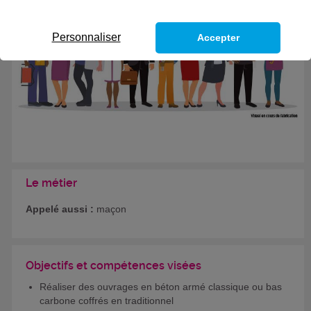
Personnaliser
Accepter
Le métier
Appelé aussi :
maçon
Objectifs et compétences visées
Réaliser des ouvrages en béton armé classique ou bas
carbone coffrés en traditionnel