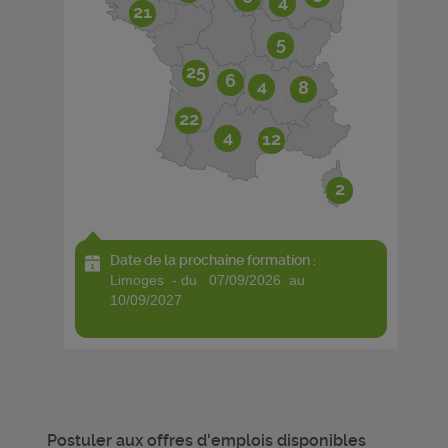
4
21
5
25
6
4
8
22
4
12
2
Date de la prochaine formation :
limoges - du 07/09/2026 au
10/09/2027
Postuler aux offres d'emplois disponibles