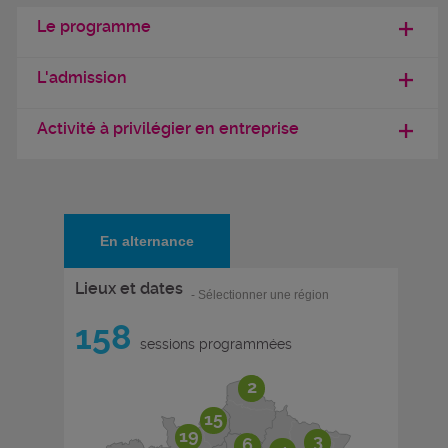
Le programme
L'admission
Activité à privilégier en entreprise
En alternance
Lieux et dates
- Sélectionner une région
158
sessions programmées
2
15
19
3
6