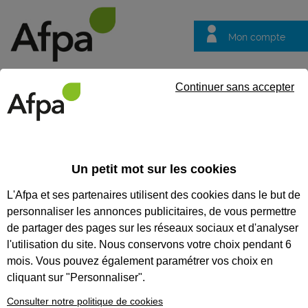
Mon compte
Trouver votre centre
Vos
Continuer sans accepter
questions
Accueil
Formation en alternance
Formation à distance : Tech
Un petit mot sur les cookies
FORMATION À DISTANCE :
L'Afpa et ses partenaires utilisent des cookies dans le but de
TECHNICIEN SUPÉRIEUR
personnaliser les annonces publicitaires, de vous permettre
SYSTÈMES ET RÉSEAUX -
de partager des pages sur les réseaux sociaux et d'analyser
l'utilisation du site. Nous conservons votre choix pendant 6
CONTRAT EN ALTERNANCE
mois. Vous pouvez également paramétrer vos choix en
cliquant sur "Personnaliser".
CODES
Consulter notre politique de cookies