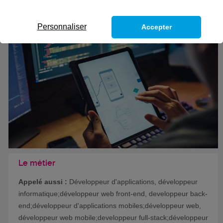
Formation certifiante
Personnaliser
Accepter
Le métier
Appelé aussi :
Développeur d'applications, développeur
informatique;développeur web front-end, developpeur back-
end;développeur d'applications mobiles;développeur web,
développeur web mobile;developpeur full-stack;développeur