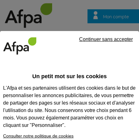
Mon compte
Trouver votre centre
Vos
Continuer sans accepter
questions
Accueil
Formation en alternance
Formation à distance : Dév
Un petit mot sur les cookies
FORMATION À DISTANCE :
L'Afpa et ses partenaires utilisent des cookies dans le but de
DÉVELOPPEUR WEB ET WEB
personnaliser les annonces publicitaires, de vous permettre
MOBILE - CONTRAT EN
de partager des pages sur les réseaux sociaux et d'analyser
l'utilisation du site. Nous conservons votre choix pendant 6
ALTERNANCE
mois. Vous pouvez également paramétrer vos choix en
cliquant sur "Personnaliser".
CODES
Consulter notre politique de cookies