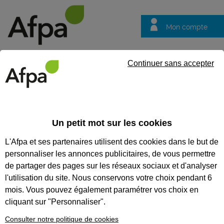
Mon compte
Trouver votre centre
Vos
Continuer sans accepter
questions
Accueil
Formation en alternance
Formation à distance : Conc
Un petit mot sur les cookies
FORMATION À DISTANCE :
L'Afpa et ses partenaires utilisent des cookies dans le but de
CONCEPTEUR DÉVELOPPEUR
personnaliser les annonces publicitaires, de vous permettre
D’APPLICATIONS - CONTRAT
de partager des pages sur les réseaux sociaux et d'analyser
l'utilisation du site. Nous conservons votre choix pendant 6
EN ALTERNANCE
mois. Vous pouvez également paramétrer vos choix en
cliquant sur "Personnaliser".
CODES
Consulter notre politique de cookies