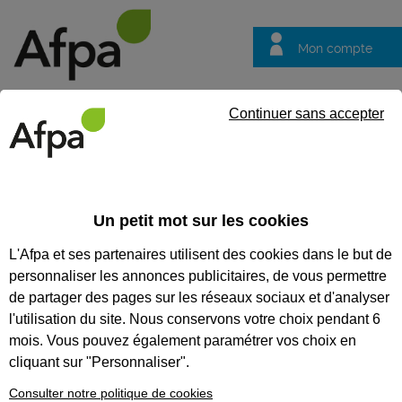
Mon compte
Trouver votre centre
Vos
Continuer sans accepter
questions
Accueil
Formation en alternance
Conducteur de transport rou
Un petit mot sur les cookies
CONDUCTEUR DE TRANSPORT
L'Afpa et ses partenaires utilisent des cookies dans le but de
ROUTIER DE MARCHANDISES
personnaliser les annonces publicitaires, de vous permettre
SUR PORTEUR - CONTRAT EN
de partager des pages sur les réseaux sociaux et d'analyser
l'utilisation du site. Nous conservons votre choix pendant 6
ALTERNANCE
mois. Vous pouvez également paramétrer vos choix en
cliquant sur "Personnaliser".
CODES
Consulter notre politique de cookies