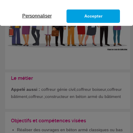
Personnaliser
Accepter
Le métier
Appelé aussi :
coffreur génie civil,coffreur boiseur,coffreur
bâtiment,coffreur.;constructeur en béton armé du bâtiment
Objectifs et compétences visées
Réaliser des ouvrages en béton armé classiques ou bas