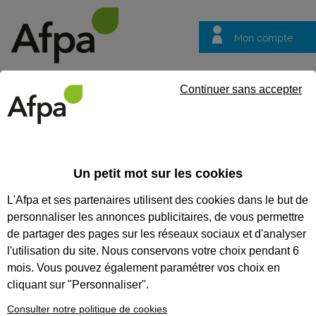
Mon compte
Trouver votre centre
Vos
Continuer sans accepter
questions
Accueil
Formation en alternance
Coffreur bancheur - Contrat
Un petit mot sur les cookies
COFFREUR BANCHEUR -
L'Afpa et ses partenaires utilisent des cookies dans le but de
CONTRAT EN ALTERNANCE
personnaliser les annonces publicitaires, de vous permettre
de partager des pages sur les réseaux sociaux et d'analyser
CODES
l'utilisation du site. Nous conservons votre choix pendant 6
mois. Vous pouvez également paramétrer vos choix en
cliquant sur "Personnaliser".
Consulter notre politique de cookies