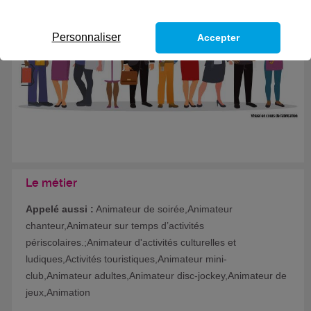
Personnaliser
Accepter
Le métier
Appelé aussi :
Animateur de soirée,Animateur
chanteur,Animateur sur temps d’activités
périscolaires.;Animateur d'activités culturelles et
ludiques,Activités touristiques,Animateur mini-
club,Animateur adultes,Animateur disc-jockey,Animateur de
jeux,Animation