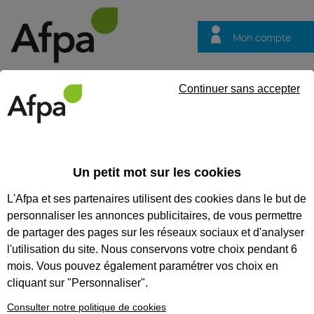
Mon compte
Trouver votre centre
Vos
Continuer sans accepter
questions
Accueil
Formation en alternance
Animateur loisir tourisme - 
Un petit mot sur les cookies
ANIMATEUR LOISIR TOURISME
L'Afpa et ses partenaires utilisent des cookies dans le but de
- CONTRAT EN ALTERNANCE
personnaliser les annonces publicitaires, de vous permettre
de partager des pages sur les réseaux sociaux et d'analyser
CODES
l'utilisation du site. Nous conservons votre choix pendant 6
mois. Vous pouvez également paramétrer vos choix en
cliquant sur "Personnaliser".
Formation certifiante
Consulter notre politique de cookies