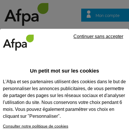
Mon compte
Trouver votre centre
Vos
Continuer sans accepter
questions
Accueil
Formation en alternance
Agent de médiation informat
Un petit mot sur les cookies
AGENT DE MÉDIATION
L'Afpa et ses partenaires utilisent des cookies dans le but de
INFORMATION SERVICES -
personnaliser les annonces publicitaires, de vous permettre
CONTRAT EN ALTERNANCE
de partager des pages sur les réseaux sociaux et d'analyser
l'utilisation du site. Nous conservons votre choix pendant 6
CODES
mois. Vous pouvez également paramétrer vos choix en
cliquant sur "Personnaliser".
Consulter notre politique de cookies