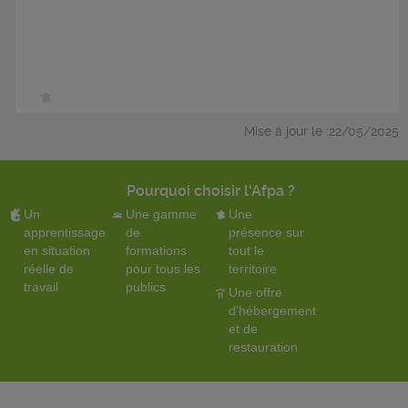
Mise à jour le :22/05/2025
Pourquoi choisir l'Afpa ?
Un
Une gamme
Une
apprentissage
de
présence sur
en situation
formations
tout le
réelle de
pour tous les
territoire
travail
publics
Une offre
d'hébergement
et de
restauration