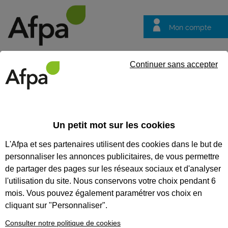
Mon compte
Trouver votre centre
Vos
Continuer sans accepter
questions
Accueil
Formation en alternance
Administrateur Cloud DevOp
Un petit mot sur les cookies
ADMINISTRATEUR CLOUD
L'Afpa et ses partenaires utilisent des cookies dans le but de
DEVOPS - CONTRAT EN
personnaliser les annonces publicitaires, de vous permettre
ALTERNANCE
de partager des pages sur les réseaux sociaux et d'analyser
l'utilisation du site. Nous conservons votre choix pendant 6
CODES
mois. Vous pouvez également paramétrer vos choix en
cliquant sur "Personnaliser".
Consulter notre politique de cookies