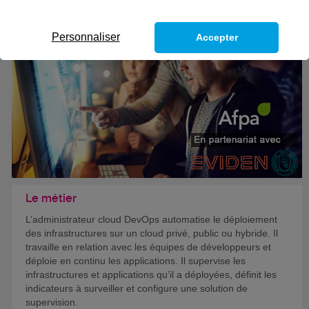
Formation certifiante
Personnaliser
Accepter
Le métier
L’administrateur cloud DevOps automatise le déploiement
des infrastructures sur un cloud privé, public ou hybride. Il
travaille en relation avec les équipes de développeurs et
déploie en continu les applications. Il supervise les
infrastructures et applications qu’il a déployées, définit les
indicateurs à surveiller et configure une solution de
supervision.