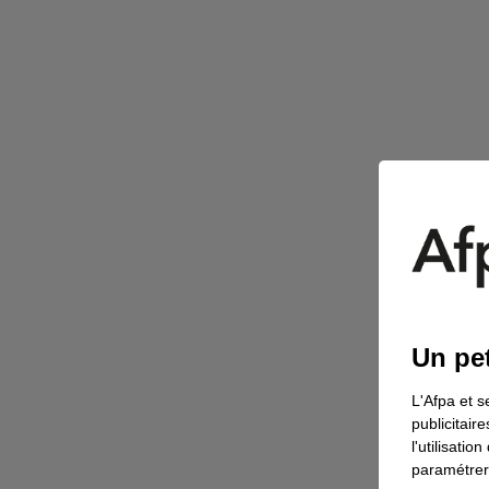
Un pet
L'Afpa et s
publicitair
l'utilisati
paramétrer 