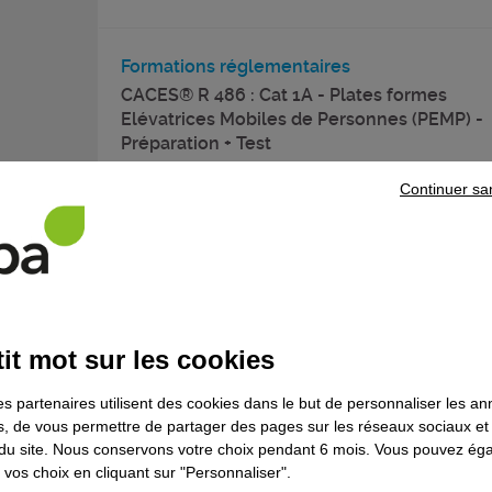
Formations réglementaires
CACES® R 486 : Cat 1A - Plates formes
Elévatrices Mobiles de Personnes (PEMP) -
Préparation + Test
Formation continue
Continuer sa
Formations réglementaires
CACES® R 486 : Cat 1A - Plates formes
Elévatrices Mobiles de Personnes (PEMP) -
it mot sur les cookies
Recyclage + Test
es partenaires utilisent des cookies dans le but de personnaliser les a
Formation continue
es, de vous permettre de partager des pages sur les réseaux sociaux et
on du site. Nous conservons votre choix pendant 6 mois. Vous pouvez é
vos choix en cliquant sur "Personnaliser".