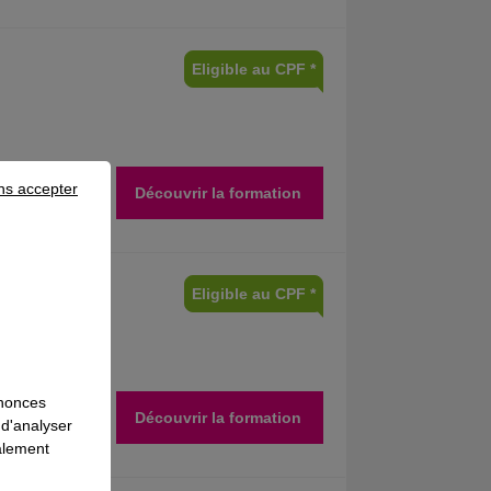
Eligible au CPF *
ns accepter
Découvrir la formation
Eligible au CPF *
nnonces
Découvrir la formation
 d'analyser
galement