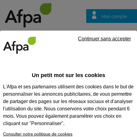
Mon compte
Trouver votre centre
Vos
Continuer sans accepter
questions
Accueil
Formation continue
NOS FORMATIONS
Un petit mot sur les cookies
COMPÉTENCES MÉTIER
L'Afpa et ses partenaires utilisent des cookies dans le but de
personnaliser les annonces publicitaires, de vous permettre
Nos formations
de partager des pages sur les réseaux sociaux et d'analyser
compétences métier
l'utilisation du site. Nous conservons votre choix pendant 6
Renforcez vos compétences,
mois. Vous pouvez également paramétrer vos choix en
découvrez de nouvelles
cliquant sur "Personnaliser".
méthodes, échangez entre pairs.
L’Afpa vous propose d’acquérir
Consulter notre politique de cookies