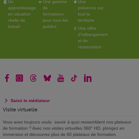
Un
Une gamme
Une
apprentissage
de
présence sur
en situation
formations
tout le
réelle de
pour tous les
territoire
travail
publics
Une offre
d'hébergement
et de
restauration
Saisir le médiateur
Visite virtuelle
Vous avez toujours voulu savoir à quoi ressemblent nos plateaux
de formation ? Avec nos visites virtuelles 360° HD, plongez en
immersion et découvrez plus de 60 plateaux de formation.