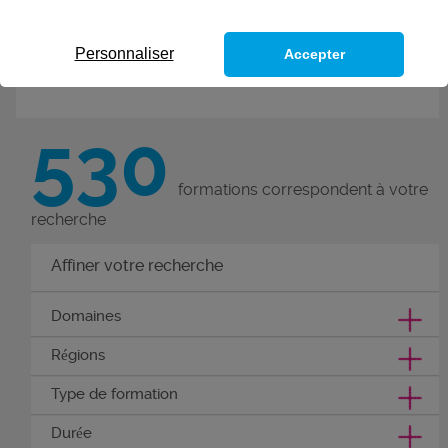
de nouvelles compétences grâce
à ces 300 formations métiers.
Personnaliser
Accepter
Découvrez nos formations
compétences métier.
530
formations correspondent à votre
recherche
Affiner votre recherche
Domaines
Régions
Type de formation
Durée