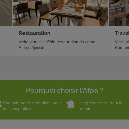
Restauration
Travai
Visite virtuelle : Pôle restauration du centre
Visite v
Afpa d'Ajaccio
Romans
Pourquoi choisir l'Afpa ?
Une gamme de formations pour
Une présence sur tout le
tous les publics
territoire