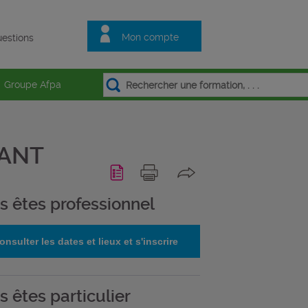
Mon compte
estions
Groupe Afpa
TANT
s êtes professionnel
onsulter les dates et lieux et s'inscrire
s êtes particulier