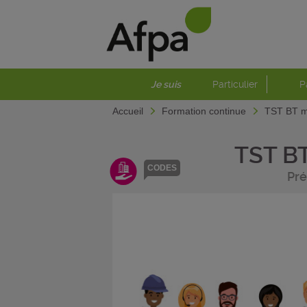
Je suis
Particulier
P
Accueil
Formation continue
TST BT mo
TST B
CODES
Pré