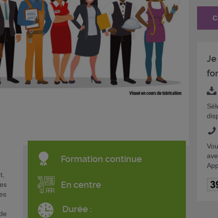
C
Je
fo
Sél
dis
Vou
ave
Formation continue
App
t,
En centre
ges
es
Durée :
 de