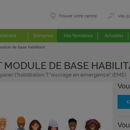
Trouver votre centre
Vos qu
artenaire
Entreprise
Nos formations
Actualités
dule de base habilitant
T MODULE DE BASE HABILI
parer l'habilitation T "ouvrage en émergence" (EME)
Vou
C
Vou