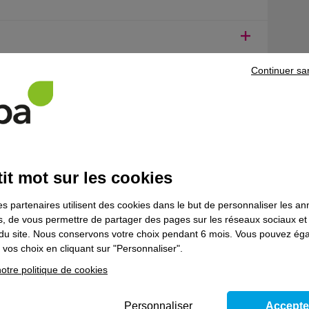
Continuer sa
entaires
litation en tant que chargé de travaux d’indice "T" exécutant, votre sal
 dans les 12 mois suivant sa participation au module de base,
it mot sur les cookies
ase entre 6 mois et un an après le stage.
es partenaires utilisent des cookies dans le but de personnaliser les a
n module TST métier : ouvrage aérien, ouvrage émergence, ouvrage so
es, de vous permettre de partager des pages sur les réseaux sociaux et
on du site. Nous conservons votre choix pendant 6 mois. Vous pouvez é
vos choix en cliquant sur "Personnaliser".
 souhaitez poursuivre votre parcours de formation, prenez contact
otre politique de cookies
Personnaliser
Accepte