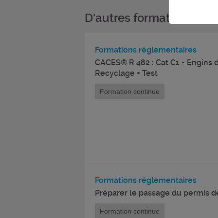
D'autres formations da
Formations réglementaires
CACES® R 482 : Cat C1 - Engins 
Recyclage + Test
Formation continue
Formations réglementaires
Préparer le passage du permis de
Formation continue