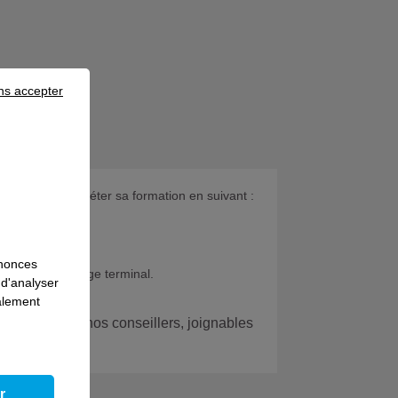
ns accepter
arié devra compléter sa formation en suivant :
nnonces
uterrain, ouvrage terminal.
 d'analyser
galement
 avec l’un de nos conseillers, joignables
r