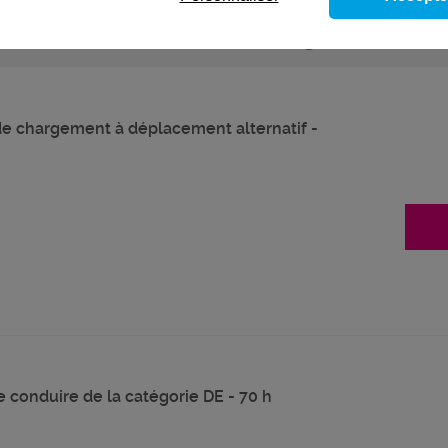
ns le domaine
Formations réglementaire
de chargement à déplacement alternatif -
 conduire de la catégorie DE - 70 h