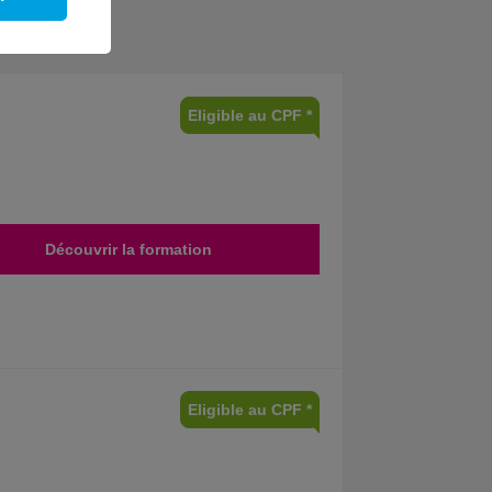
s
Eligible au CPF *
Découvrir la formation
Eligible au CPF *