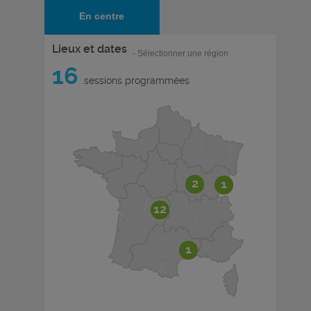
En centre
Lieux et dates
- Sélectionner une région
16
sessions programmées
2
1
12
1