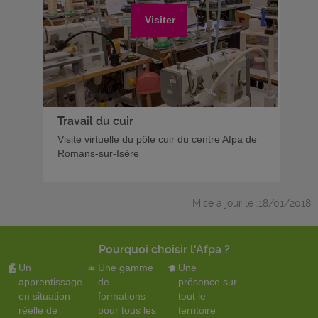
Visiter
Travail du cuir
Visite virtuelle du pôle cuir du centre Afpa de
Romans-sur-Isère
Mise à jour le :18/01/2018
Pourquoi choisir l'Afpa ?
Un
Une gamme
Une
apprentissage
de
présence sur
en situation
formations
tout le
réelle de
pour tous les
territoire