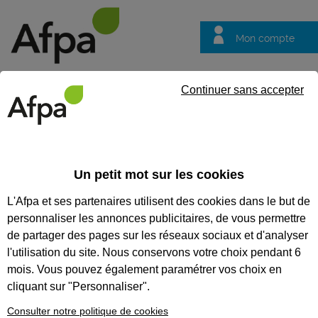
Mon compte
Trouver votre centre
Vos
Continuer sans accepter
questions
Accueil
Formation continue
Travailler en hauteur : accéder e
Un petit mot sur les cookies
TRAVAILLER EN HAUTEUR :
L'Afpa et ses partenaires utilisent des cookies dans le but de
ACCÉDER ET ÉVOLUER EN
personnaliser les annonces publicitaires, de vous permettre
TOUTE SÉCURITÉ
de partager des pages sur les réseaux sociaux et d'analyser
l'utilisation du site. Nous conservons votre choix pendant 6
Mettre en œuvre les EPI d'arrêt de chutes
mois. Vous pouvez également paramétrer vos choix en
suivant la recommandation R431
cliquant sur "Personnaliser".
CODES
Consulter notre politique de cookies