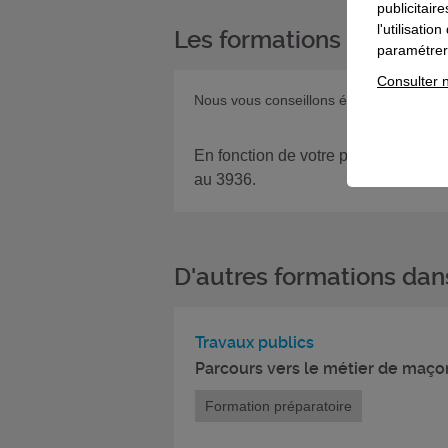
publicitair
l'utilisati
Les formations complém
paramétrer 
Consulter n
Nous vous conseillons également la for
En fonction de votre projet, si vous
au 3936.
D'autres formations da
Travaux publics
Parcours vers le métier de maçon
Formation préparatoire