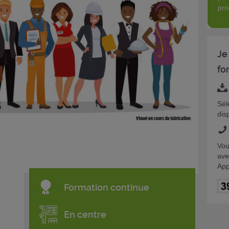
pro
Je
fo
Sél
dis
Vou
ave
App
Formation continue
En centre