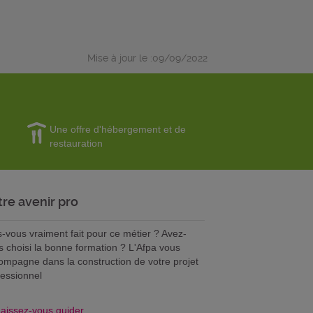
Mise à jour le :09/09/2022
Une offre d'hébergement et de
restauration
tre avenir pro
s-vous vraiment fait pour ce métier ? Avez-
s choisi la bonne formation ? L'Afpa vous
ompagne dans la construction de votre projet
fessionnel
aissez-vous guider