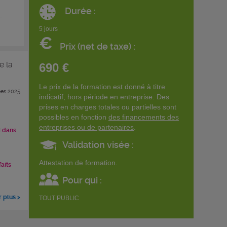
Durée :
.
5 jours
€
Prix (net de taxe) :
e la
690 €
Le prix de la formation est donné à titre
es 2025
indicatif, hors période en entreprise. Des
prises en charges totales ou partielles sont
possibles en fonction
des financements des
entreprises ou de partenaires
.
i dans
Validation visée :
Attestation de formation.
faits
Pour qui :
r plus >
TOUT PUBLIC