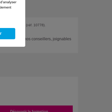
 d'analyser
galement
n d'eau potable
(réf. 10778).
r
 avec l’un de nos conseillers, joignables
Découvrir la formation