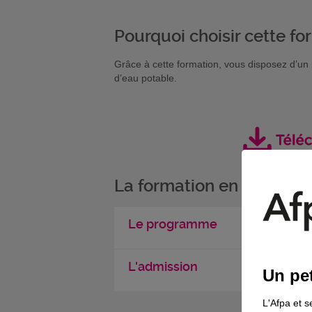
Pourquoi choisir cette fo
Grâce à cette formation, vous disposez d’un
d’eau potable.
La formation en détail
Le programme
L'admission
Un pet
L'Afpa et s