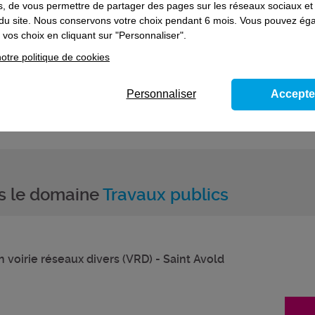
es, de vous permettre de partager des pages sur les réseaux sociaux et
on du site. Nous conservons votre choix pendant 6 mois. Vous pouvez é
entaires
vos choix en cliquant sur "Personnaliser".
otre politique de cookies
mation :
se perfectionner à la construction d'un réseau d'adductio
Personnaliser
Accepte
 souhaitez poursuivre votre parcours de formation, prenez contact
ns le domaine
Travaux publics
 voirie réseaux divers (VRD) - Saint Avold