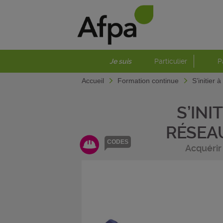
Je suis
Particulier
P
Accueil
Formation continue
S’initier 
S’INI
RÉSEA
CODES
Acquérir