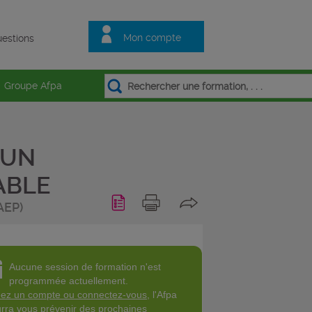
Mon compte
estions
Groupe Afpa
’UN
ABLE
AEP)
Aucune session de formation n'est
programmée actuellement.
ez un compte ou connectez-vous
, l'Afpa
rra vous prévenir des prochaines