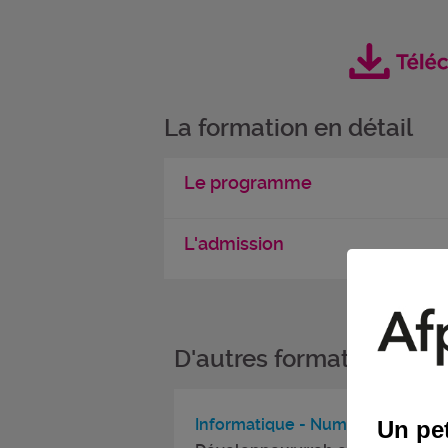
La formation en détail
Le programme
L'admission
D'autres formations da
Informatique - Numérique
Un pet