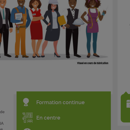
Formation continue
 de
En centre
'IA
ue