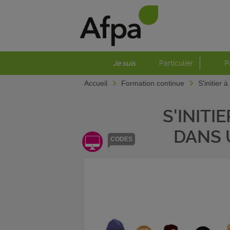
Je suis
Particulier
P
Accueil
Formation continue
S'initier 
S'INITI
DANS 
CODES