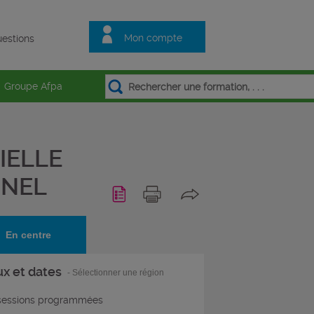
Mon compte
estions
Groupe Afpa
CIELLE
NNEL
En centre
ux et dates
- Sélectionner une région
essions programmées