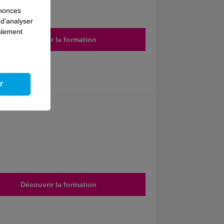
nnonces
 d'analyser
galement
Découvrir la formation
r
Découvrir la formation