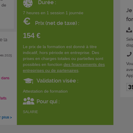
Durée :
n de
Je
7 heures en 1 session 1 journée
€
fo
Prix (net de taxe) :
154 €
e la
Sél
dis
Le prix de la formation est donné à titre
indicatif, hors période en entreprise. Des
es 2025
prises en charges totales ou partielles sont
Vou
possibles en fonction
des financements des
ave
entreprises ou de partenaires
.
App
i dans
Validation visée :
Attestation de formation
faits
Pour qui :
SALARIE
r plus >