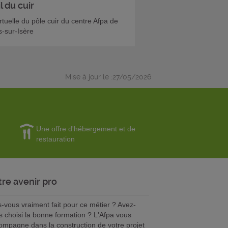
l du cuir
irtuelle du pôle cuir du centre Afpa de
-sur-Isère
Mise à jour le :27/05/2026
Une offre d'hébergement et de
restauration
tre avenir pro
s-vous vraiment fait pour ce métier ? Avez-
s choisi la bonne formation ? L'Afpa vous
ompagne dans la construction de votre projet