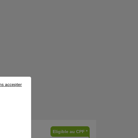
ns accepter
Eligible au CPF *