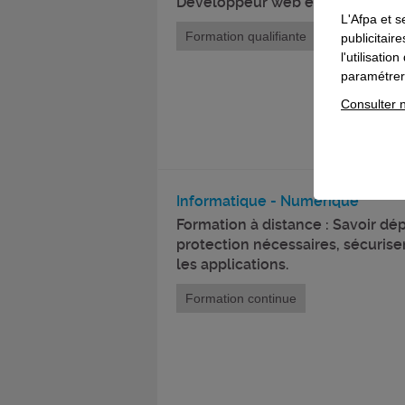
Développeur web et web mobile
L'Afpa et s
Formation qualifiante
publicitair
l'utilisati
paramétrer 
Consulter n
Informatique - Numérique
Formation à distance : Savoir dé
protection nécessaires, sécuriser
les applications.
Formation continue