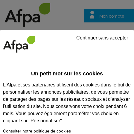
Mon compte
Trouver votre centre
Vos
Continuer sans accepter
questions
Accueil
Formation continue
Habilitation électrique B0 et/ou 
Un petit mot sur les cookies
HABILITATION ÉLECTRIQUE B0
L'Afpa et ses partenaires utilisent des cookies dans le but de
ET/OU H0 OU H0V EXÉCUTANT
personnaliser les annonces publicitaires, de vous permettre
SUR INSTALLATIONS -
de partager des pages sur les réseaux sociaux et d'analyser
l'utilisation du site. Nous conservons votre choix pendant 6
MODULE RECYCLAGE N°1 -
mois. Vous pouvez également paramétrer vos choix en
PRÉSENTIEL
cliquant sur "Personnaliser".
Recyclage pour personnel habilité à réaliser des
Consulter notre politique de cookies
travaux d'ordre non électrique en tant