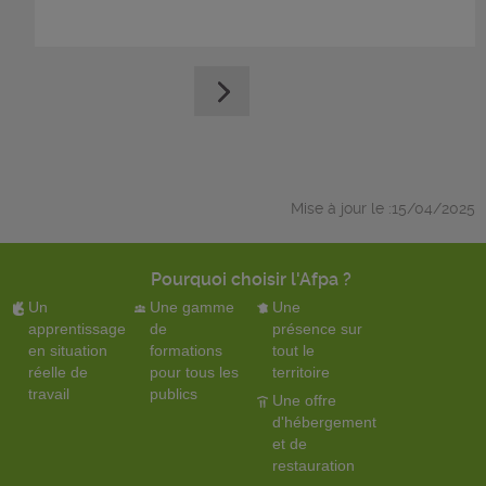
Mise à jour le :15/04/2025
Pourquoi choisir l'Afpa ?
Un
Une gamme
Une
apprentissage
de
présence sur
en situation
formations
tout le
réelle de
pour tous les
territoire
travail
publics
Une offre
d'hébergement
et de
restauration