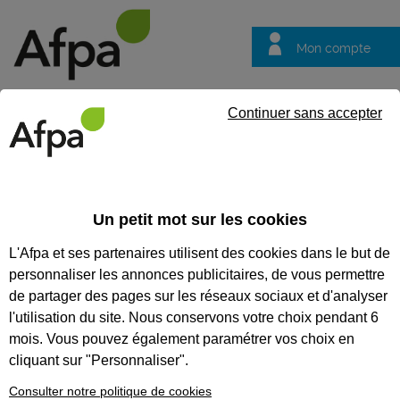
Mon compte
Trouver votre centre
Vos
Continuer sans accepter
questions
Accueil
Formation continue
QualiPV Autoconso : générateur
Un petit mot sur les cookies
QUALIPV AUTOCONSO :
L'Afpa et ses partenaires utilisent des cookies dans le but de
GÉNÉRATEUR
personnaliser les annonces publicitaires, de vous permettre
PHOTOVOLTAÏQUE RACCORDÉ
de partager des pages sur les réseaux sociaux et d'analyser
l'utilisation du site. Nous conservons votre choix pendant 6
AU RÉSEAU -
mois. Vous pouvez également paramétrer vos choix en
AUTOCONSOMMATION
cliquant sur "Personnaliser".
L'autoconsommation photovoltaïque raccordée
Consulter notre politique de cookies
au réseau.