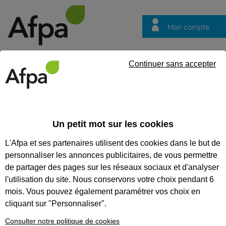
Mon compte
Trouver votre centre
Vos
Continuer sans accepter
questions
Accueil
Formation continue
Préparer le passage du permis de
Un petit mot sur les cookies
PRÉPARER LE PASSAGE DU
L'Afpa et ses partenaires utilisent des cookies dans le but de
PERMIS DE CONDUIRE DE LA
personnaliser les annonces publicitaires, de vous permettre
CATÉGORIE D - 105 H
de partager des pages sur les réseaux sociaux et d'analyser
l'utilisation du site. Nous conservons votre choix pendant 6
Conduire un véhicule isolé de plus de 9 places
mois. Vous pouvez également paramétrer vos choix en
assises
cliquant sur "Personnaliser".
CODES
Consulter notre politique de cookies