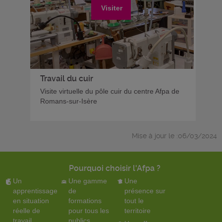
Visiter
Travail du cuir
Visite virtuelle du pôle cuir du centre Afpa de
Romans-sur-Isère
Mise à jour le :06/03/2024
Pourquoi choisir l'Afpa ?
Un
Une gamme
Une
apprentissage
de
présence sur
en situation
formations
tout le
réelle de
pour tous les
territoire
travail
publics