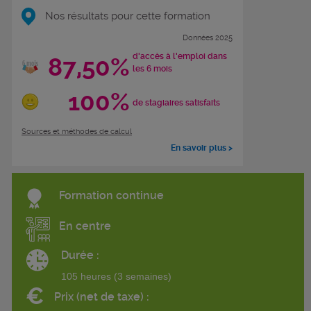
Nos résultats pour cette formation
Données 2025
d'accès à l'emploi dans
87,50%
les 6 mois
100%
de stagiaires satisfaits
Sources et méthodes de calcul
En savoir plus >
Formation continue
En centre
Durée :
105 heures (3 semaines)
€
Prix (net de taxe) :