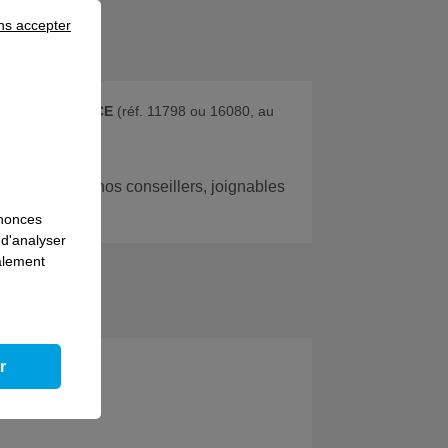
ns accepter
e la catégorie CE
(réf. 11798 ou 16080, au
 avec l’un de nos conseillers, joignables
nnonces
 d'analyser
galement
s
r