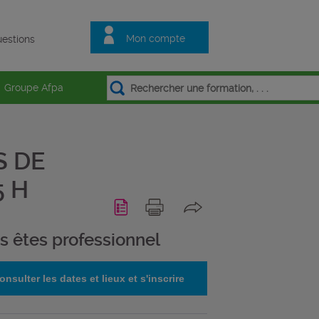
Mon compte
estions
Groupe Afpa
S DE
5 H
s êtes professionnel
onsulter les dates et lieux et s'inscrire