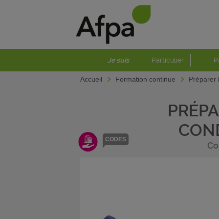
Je suis
Particulier
P
Accueil
Formation continue
Préparer 
PRÉPA
COND
CODES
Co