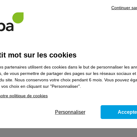
Continuer sa
entaires
mations
FIMO marchandises
(réf. 10507) et/ou
Permis de conduire d
eurs Marchandises Dangereuses Initiale Base
(Réf. 9975)
it mot sur les cookies
 souhaitez poursuivre votre parcours de formation, prenez contact
es partenaires utilisent des cookies dans le but de personnaliser les a
es, de vous permettre de partager des pages sur les réseaux sociaux et
on du site. Nous conservons votre choix pendant 6 mois. Vous pouvez é
vos choix en cliquant sur "Personnaliser".
ns le domaine
Formations réglementaire
otre politique de cookies
Personnaliser
Accepte
 Manœuvre sur installations BT - Module