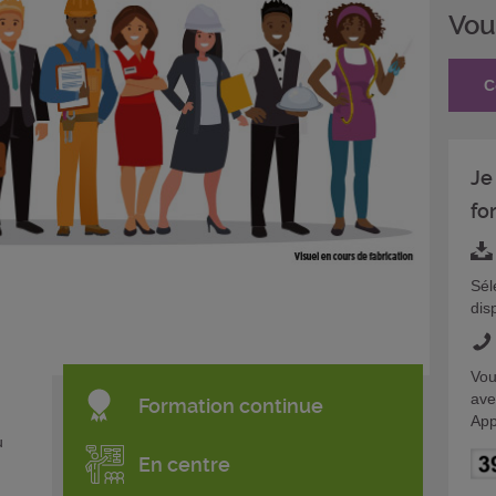
Vou
C
Je
fo
Sél
dis
Vou
ave
Formation continue
App
u
En centre