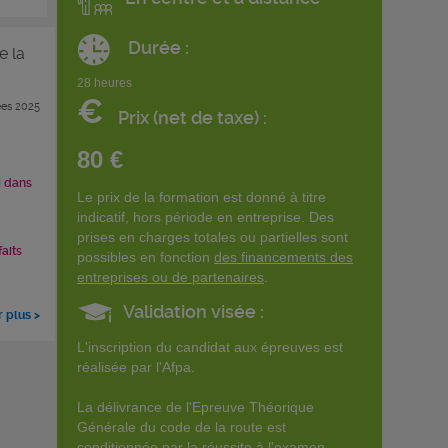
Durée :
e la
28 heures
€
es 2025
Prix (net de taxe) :
80 €
i dans
Le prix de la formation est donné à titre
indicatif, hors période en entreprise. Des
prises en charges totales ou partielles sont
faits
possibles en fonction
des financements des
entreprises ou de partenaires
.
Validation visée :
r plus >
L'inscription du candidat aux épreuves est
réalisée par l'Afpa.
La délivrance de l'Epreuve Théorique
Générale du code de la route est
conditionnée par la réussite à l'examen