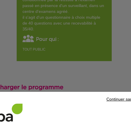
passé en présence d'un surveillant, dans un
centre d'examens agréé.
il s'agit d'un questionnaire à choix multiple
de 40 questions avec une recevabilité à
35/40.
Pour qui :
TOUT PUBLIC
Continuer sa