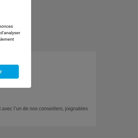
nnonces
 d'analyser
galement
hoix :
r
 avec l’un de nos conseillers, joignables