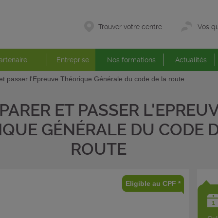
Trouver votre centre
Vos qu
artenaire
Entreprise
Nos formations
Actualités
et passer l'Epreuve Théorique Générale du code de la route
PARER ET PASSER L'EPREU
IQUE GÉNÉRALE DU CODE D
ROUTE
Eligible au CPF *