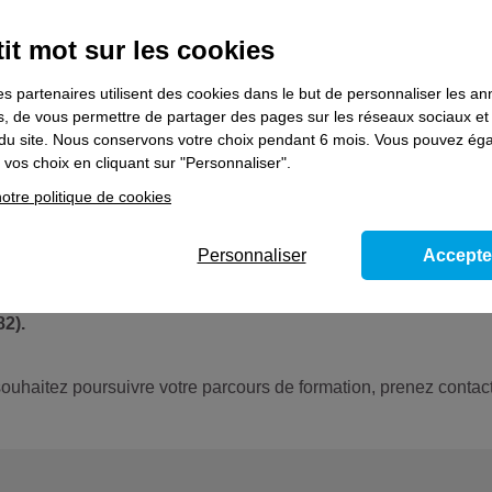
it mot sur les cookies
es partenaires utilisent des cookies dans le but de personnaliser les a
es, de vous permettre de partager des pages sur les réseaux sociaux et
on du site. Nous conservons votre choix pendant 6 mois. Vous pouvez é
entaires
vos choix en cliquant sur "Personnaliser".
otre politique de cookies
s formations
Préparer le passage du permis de conduire
, au c
),
Personnaliser
Accepte
4),
),
2).
 souhaitez poursuivre votre parcours de formation, prenez contact