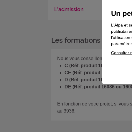
L'admission
Un pet
L'Afpa et s
publicitair
l'utilisati
Les formations complém
paramétrer 
Consulter n
Nous vous conseillons de suivre le
C (Réf. produit 16083 ou 16079
CE (Réf. produit 16080 ou 1608
D (Réf. produit 16081 ou 16085
DE (Réf. produit 16086 ou 1608
En fonction de votre projet, si vous
au 3936.