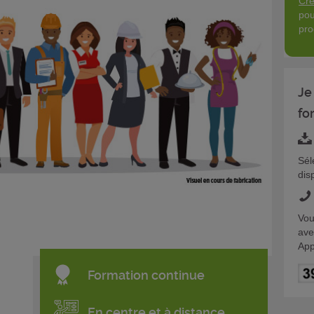
Cré
pou
pro
Je
fo
Sél
dis
Vou
ave
App
Formation continue
En centre et à distance