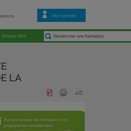
Mon compte
estions
Groupe Afpa
VE
E LA
Aucune session de formation n'est
programmée actuellement.