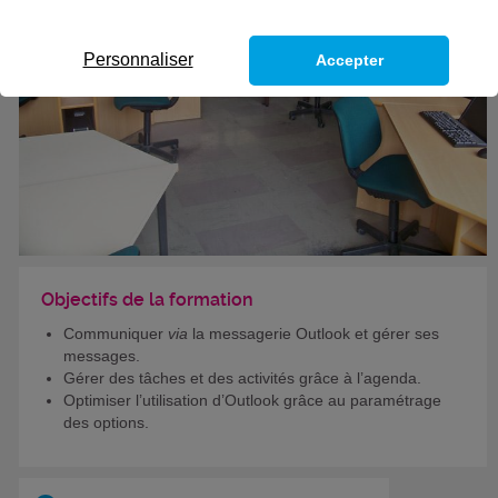
Personnaliser
Accepter
Objectifs de la formation
Communiquer
via
la messagerie Outlook et gérer ses
messages.
Gérer des tâches et des activités grâce à l’agenda.
Optimiser l’utilisation d’Outlook grâce au paramétrage
des options.