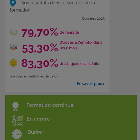
Nos résultats dans le secteur de la
formation
Données 2025
79,70%
de réussite
d'accès à l'emploi dans
53,30%
les 6 mois
83,30%
de stagiaires satisfaits
Sources et méthodes de calcul
En savoir plus >
Formation continue
En centre
Durée :