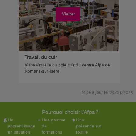
Visiter
Travail du cuir
Visite virtuelle du pôle cuir du centre Afpa de
Romans-sur-Isère
Mise à jour le :29/01/2025
Pourquoi choisir l'Afpa ?
Un
Une gamme
Une
apprentissage
de
présence sur
en situation
formations
tout le