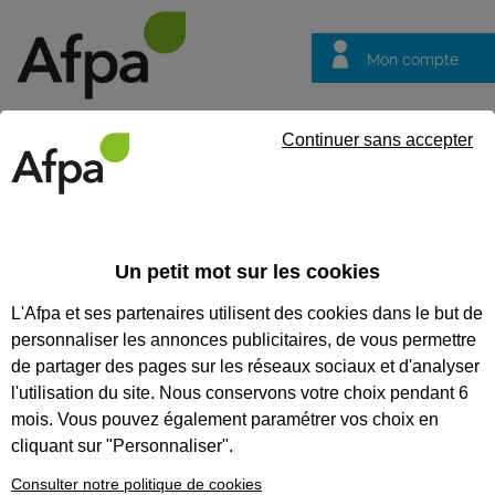
Mon compte
Trouver votre centre
Vos
Continuer sans accepter
questions
Accueil
Formation continue
Infrastructure de recharge pour 
(P2) + Niveau charge rapide (P3)
Un petit mot sur les cookies
L'Afpa et ses partenaires utilisent des cookies dans le but de
INFRASTRUCTURE DE
personnaliser les annonces publicitaires, de vous permettre
RECHARGE POUR VÉHICULES
de partager des pages sur les réseaux sociaux et d'analyser
ÉLECTRIQUES (IRVE) - NIVEAU
l'utilisation du site. Nous conservons votre choix pendant 6
mois. Vous pouvez également paramétrer vos choix en
1, FORMATION DE BASE (P1) +
cliquant sur "Personnaliser".
NIVEAU 2, FORMATION EXPERT
Consulter notre politique de cookies