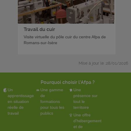
Travail du cuir
Visite virtuelle du pôle cuir du centre Afpa de
Romans-sur-Isère
Mise à jour le :28/01/2026
Pourquoi choisir l'Afpa ?
Un
Une gamme
Une
apprentissage
de
présence sur
en situation
formations
tout le
réelle de
pour tous les
territoire
travail
publics
Une offre
d'hébergement
et de