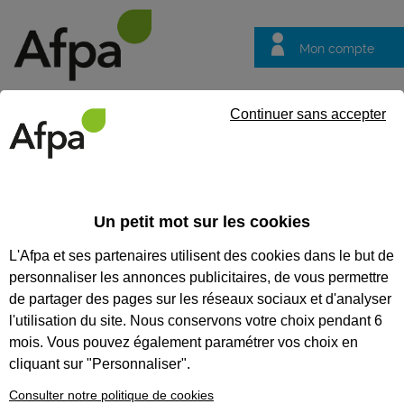
Mon compte
Trouver votre centre
Vos
Continuer sans accepter
questions
Accueil
Formation continue
Habilitation électrique B1 ou B1
Un petit mot sur les cookies
HABILITATION ÉLECTRIQUE B1
L'Afpa et ses partenaires utilisent des cookies dans le but de
OU B1V OU B2 OU B2V ET/OU
personnaliser les annonces publicitaires, de vous permettre
B2V ESSAI ET/OU BR ET/OU
de partager des pages sur les réseaux sociaux et d'analyser
l'utilisation du site. Nous conservons votre choix pendant 6
BC ET H0 SUR INSTALLATIONS
mois. Vous pouvez également paramétrer vos choix en
(BLENDED LEARNING)
cliquant sur "Personnaliser".
Formation initiale habilitation électrique pour
Consulter notre politique de cookies
personnels réalisant en basse tension des