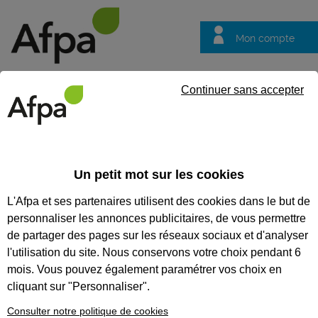
Mon compte
Trouver votre centre
Vos
Continuer sans accepter
questions
Accueil
Formation continue
Habilitation électrique B0 et/ou 
Un petit mot sur les cookies
HABILITATION ÉLECTRIQUE B0
L'Afpa et ses partenaires utilisent des cookies dans le but de
ET/OU H0 OU H0V EXÉCUTANT
personnaliser les annonces publicitaires, de vous permettre
SUR INSTALLATIONS -
de partager des pages sur les réseaux sociaux et d'analyser
l'utilisation du site. Nous conservons votre choix pendant 6
PRÉSENTIEL
mois. Vous pouvez également paramétrer vos choix en
Formation initiale habilitation électrique pour
cliquant sur "Personnaliser".
exécutant de travaux d'ordre non électrique
Consulter notre politique de cookies
CODES