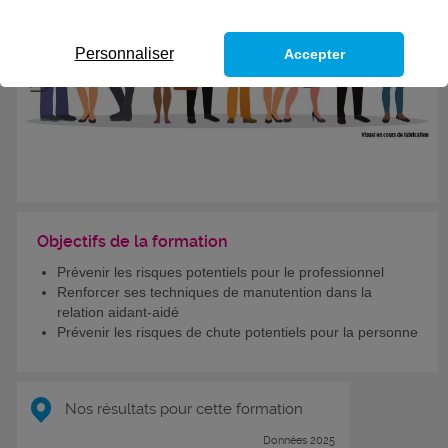
Personnaliser
Accepter
Objectifs de la formation
Prévenir les risques potentiels pour le professionnel
Renforcer ses techniques de manutention dans la
relation aidant-aidé
Prévenir les risques de chute potentiels pour la personne
Nos résultats pour cette formation
Données 2025