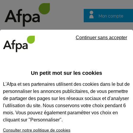
Mon compte
Trouver votre centre
Vos
Continuer sans accepter
questions
Accueil
Formation continue
Formation digitale pour Maître d
Un petit mot sur les cookies
FORMATION DIGITALE POUR
L'Afpa et ses partenaires utilisent des cookies dans le but de
MAÎTRE D'APPRENTISSAGE ET
personnaliser les annonces publicitaires, de vous permettre
TUTEUR (MATU)
de partager des pages sur les réseaux sociaux et d'analyser
l'utilisation du site. Nous conservons votre choix pendant 6
CODES
mois. Vous pouvez également paramétrer vos choix en
cliquant sur "Personnaliser".
Consulter notre politique de cookies