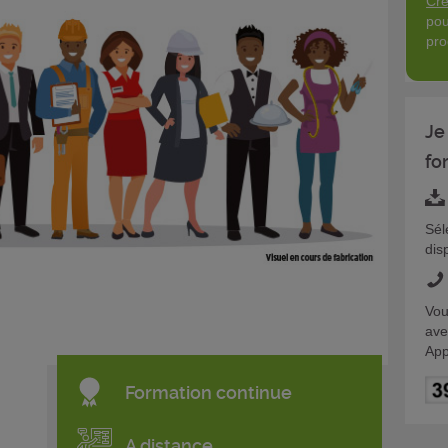
Cré
pou
pro
Je
fo
Sél
dis
Vou
ave
App
Formation continue
A distance