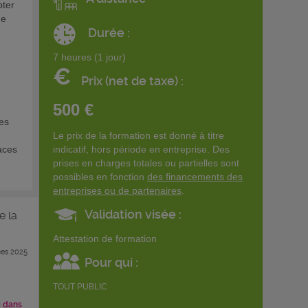
pter
de
Durée :
7 heures (1 jour)
€
Prix (net de taxe) :
500 €
les
Le prix de la formation est donné à titre
naces
indicatif, hors période en entreprise. Des
prises en charges totales ou partielles sont
possibles en fonction
des financements des
entreprises ou de partenaires
.
Validation visée :
e la
Attestation de formation
es 2025
Pour qui :
TOUT PUBLIC
i dans