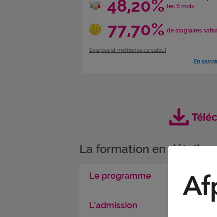
48,20%
les 6 mois
77,70%
de stagiaires satis
Sources et méthodes de calcul
En savoi
La formation en détail
Le programme
L'admission