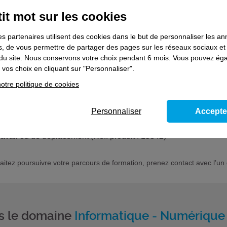
it mot sur les cookies
es partenaires utilisent des cookies dans le but de personnaliser les a
entaires
es, de vous permettre de partager des pages sur les réseaux sociaux et
on du site. Nous conservons votre choix pendant 6 mois. Vous pouvez é
vos choix en cliquant sur "Personnaliser".
mation courtes suivantes :
otre politique de cookies
ce des mesures de protection nécessaires, sécuriser les réseaux,
9)
Personnaliser
Accepte
ques d’ingénierie sociale (Réf. produit : 15343)
logiciels, application, …) (Réf. produit : 15340)
travail ou de déplacement (Réf. produit : 15342)
haitez poursuivre votre parcours de formation, prenez contact avec l’un 
ns le domaine
Informatique - Numérique