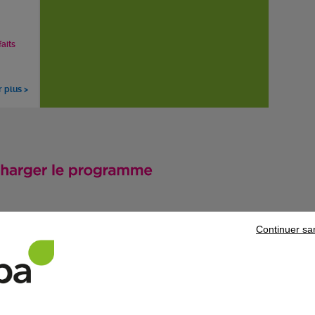
faits
r plus >
Continuer sa