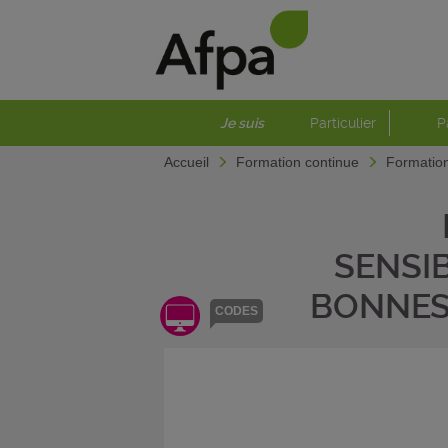
Je suis
Particulier
P
Accueil
Formation continue
Formation
SENSIB
BONNES
CODES