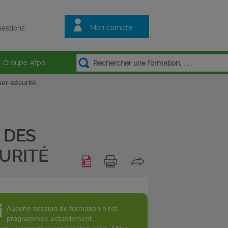
Mon compte
estions
Groupe Afpa
ber-sécurité
 DES
URITÉ
Aucune session de formation n'est
programmée actuellement.