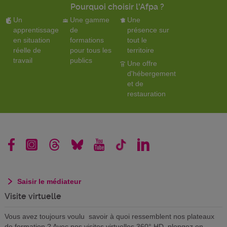
Pourquoi choisir l'Afpa ?
Un
Une gamme
Une
apprentissage
de
présence sur
en situation
formations
tout le
réelle de
pour tous les
territoire
travail
publics
Une offre
d'hébergement
et de
restauration
Saisir le médiateur
Visite virtuelle
Vous avez toujours voulu savoir à quoi ressemblent nos plateaux
de formation ? Avec nos visites virtuelles 360° HD, plongez en