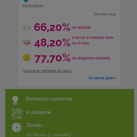
formation
Données 2025
66,20%
de réussite
d'accès à l'emploi dans
48,20%
les 6 mois
77,70%
de stagiaires satisfaits
Sources et méthodes de calcul
En savoir plus >
Formation continue
A distance
Durée :
35 heures (1 semaine)