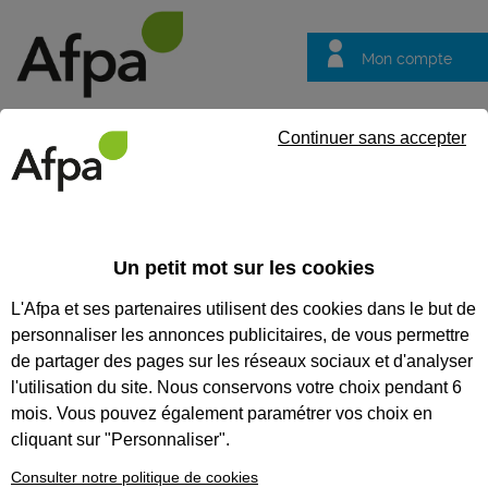
Mon compte
Trouver votre centre
Vos
Continuer sans accepter
questions
Accueil
Formation continue
Formation à distance : Gérer de
Un petit mot sur les cookies
FORMATION À DISTANCE :
L'Afpa et ses partenaires utilisent des cookies dans le but de
GÉRER DES CONTAINERS AVEC
personnaliser les annonces publicitaires, de vous permettre
DOCKER
de partager des pages sur les réseaux sociaux et d'analyser
l'utilisation du site. Nous conservons votre choix pendant 6
CODES
mois. Vous pouvez également paramétrer vos choix en
cliquant sur "Personnaliser".
Consulter notre politique de cookies