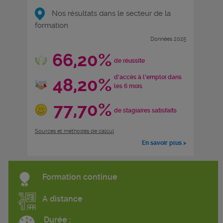
Nos résultats dans le secteur de la
formation
Données 2025
66,20%
de réussite
d'accès à l'emploi dans
48,20%
les 6 mois
77,70%
de stagiaires satisfaits
Sources et méthodes de calcul
En savoir plus >
Formation continue
A distance
Durée :