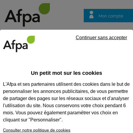
Mon compte
Trouver votre centre
Vos
Continuer sans accepter
questions
Accueil
Formation continue
Formation à distance : Configur
Un petit mot sur les cookies
FORMATION À DISTANCE :
L'Afpa et ses partenaires utilisent des cookies dans le but de
CONFIGURER DES
personnaliser les annonces publicitaires, de vous permettre
ÉQUIPEMENTS RÉSEAUX
de partager des pages sur les réseaux sociaux et d'analyser
l'utilisation du site. Nous conservons votre choix pendant 6
VIRTUELS (SDN/NFV)
mois. Vous pouvez également paramétrer vos choix en
cliquant sur "Personnaliser".
CODES
Consulter notre politique de cookies