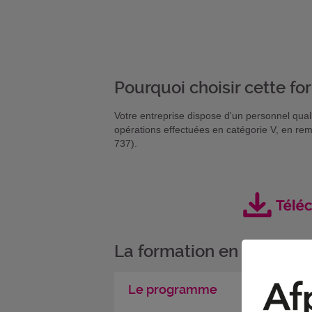
Pourquoi choisir cette fo
Votre entreprise dispose d'un personnel qualif
opérations effectuées en catégorie V, en rem
737).
La formation en détail
Le programme