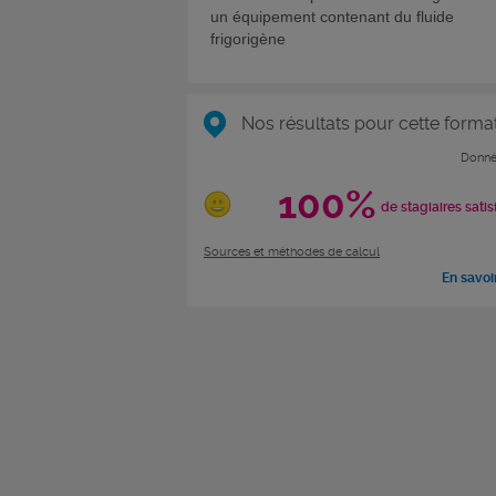
un équipement contenant du fluide
frigorigène
Nos résultats pour cette forma
Donné
100%
de stagiaires satis
Sources et méthodes de calcul
En savoi