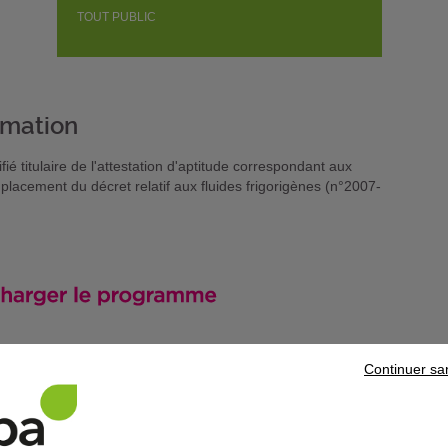
TOUT PUBLIC
rmation
ié titulaire de l'attestation d'aptitude correspondant aux
placement du décret relatif aux fluides frigorigènes (n°2007-
Continuer sa