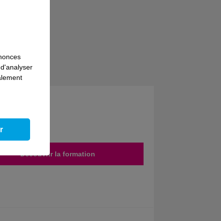
nnonces
 d'analyser
s
galement
r
Découvrir la formation