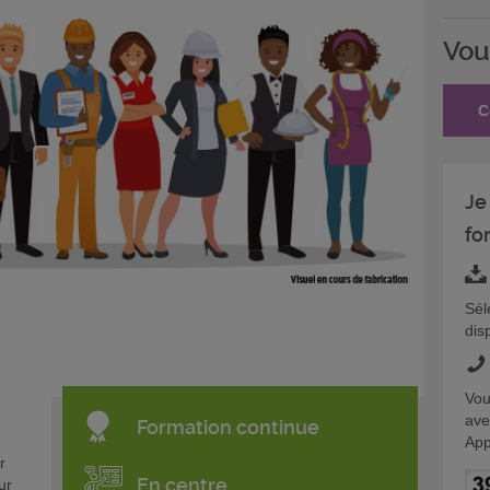
Vou
C
Je
fo
Sél
dis
Vou
ave
Formation continue
App
r
En centre
ur