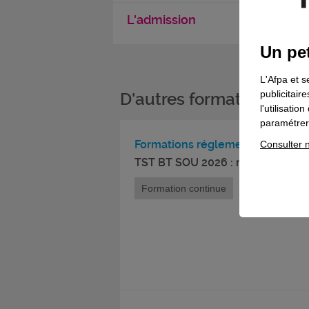
L'admission
Un pet
L'Afpa et s
publicitair
D'autres formations da
l'utilisati
paramétrer 
Formations réglementaires
Consulter n
TST BT SOU 2026 : module initial
Formation continue