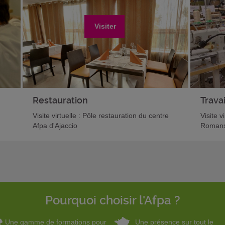
Visiter
Restauration
Travai
Visite virtuelle : Pôle restauration du centre
Visite v
Afpa d'Ajaccio
Romans
Pourquoi choisir l'Afpa ?
Une gamme de formations pour
Une présence sur tout le