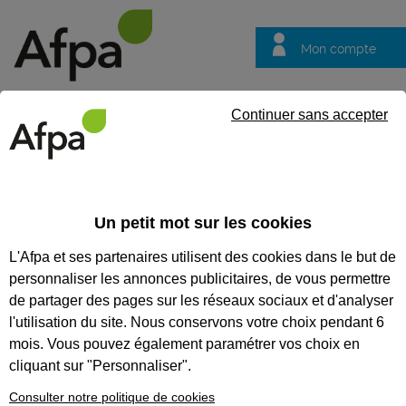
Mon compte
Trouver votre centre
Vos
Continuer sans accepter
questions
Accueil
Formation continue
Fluides frigorigènes : attestation 
Un petit mot sur les cookies
FLUIDES FRIGORIGÈNES :
L'Afpa et ses partenaires utilisent des cookies dans le but de
ATTESTATION D’APTITUDE
personnaliser les annonces publicitaires, de vous permettre
CATÉGORIE II
de partager des pages sur les réseaux sociaux et d'analyser
l'utilisation du site. Nous conservons votre choix pendant 6
Obtenir l'évaluation conforme au code de
mois. Vous pouvez également paramétrer vos choix en
l'environnement
cliquant sur "Personnaliser".
CODES
Consulter notre politique de cookies