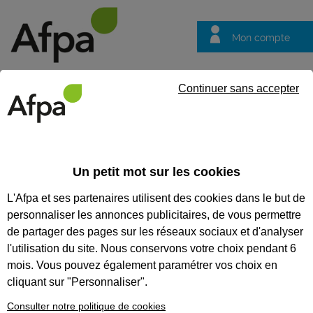
Mon compte
Trouver votre centre
Vos
Continuer sans accepter
questions
Accueil
Formation continue
DESP, Qualification braseur réfr
Un petit mot sur les cookies
DESP, QUALIFICATION
L'Afpa et ses partenaires utilisent des cookies dans le but de
BRASEUR RÉFRIGÉRATION
personnaliser les annonces publicitaires, de vous permettre
SELON LA NORME EN 14276-1
de partager des pages sur les réseaux sociaux et d'analyser
l'utilisation du site. Nous conservons votre choix pendant 6
+A1
mois. Vous pouvez également paramétrer vos choix en
Obtention de la qualification "braseur pour
cliquant sur "Personnaliser".
assemblage par brasure forte des tuyauteries
des équipements frigorifiques"
Consulter notre politique de cookies