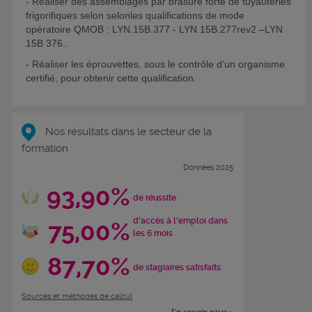
- Réaliser des assemblages par brasure forte de tuyauteries
frigorifiques selon selonles qualifications de mode
opératoire QMOB : LYN.15B.377 - LYN.15B.277rev2 –LYN
15B 376..
- Réaliser les éprouvettes, sous le contrôle d’un organisme
certifié, pour obtenir cette qualification.
Nos résultats dans le secteur de la
formation
Données 2025
93,90%
de réussite
d'accès à l'emploi dans
75,00%
les 6 mois
87,70%
de stagiaires satisfaits
Sources et méthodes de calcul