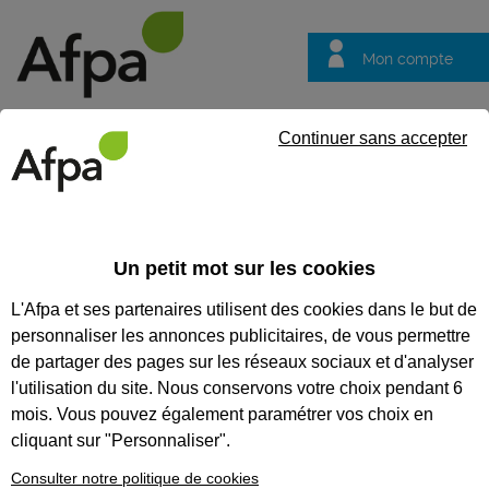
Mon compte
Trouver votre centre
Vos
Continuer sans accepter
questions
Accueil
Formation continue
CACES® R 489 : Cat 1A + 3 ou 1A
Un petit mot sur les cookies
CACES® R 489 : CAT 1A + 3 OU
L'Afpa et ses partenaires utilisent des cookies dans le but de
1A + 5 OU 3 + 5 - CHARIOTS DE
personnaliser les annonces publicitaires, de vous permettre
MANUTENTION -
de partager des pages sur les réseaux sociaux et d'analyser
l'utilisation du site. Nous conservons votre choix pendant 6
PRÉPARATION + TEST
mois. Vous pouvez également paramétrer vos choix en
Conduire les engins de manutention à
cliquant sur "Personnaliser".
conducteur porté
Consulter notre politique de cookies
CODES