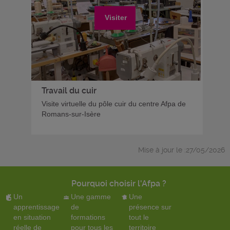
Visiter
Travail du cuir
Visite virtuelle du pôle cuir du centre Afpa de
Romans-sur-Isère
Mise à jour le :27/05/2026
Pourquoi choisir l'Afpa ?
Un
Une gamme
Une
apprentissage
de
présence sur
en situation
formations
tout le
réelle de
pour tous les
territoire