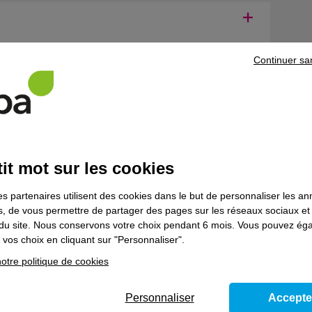
Continuer sa
entaires
it mot sur les cookies
r une ou plusieurs autre(s) catégorie(s) d'engins.Nous consulter.
es partenaires utilisent des cookies dans le but de personnaliser les a
es, de vous permettre de partager des pages sur les réseaux sociaux et
 souhaitez poursuivre votre parcours de formation, prenez contact
on du site. Nous conservons votre choix pendant 6 mois. Vous pouvez é
vos choix en cliquant sur "Personnaliser".
otre politique de cookies
ns le domaine
Formations réglementaire
Personnaliser
Accepte