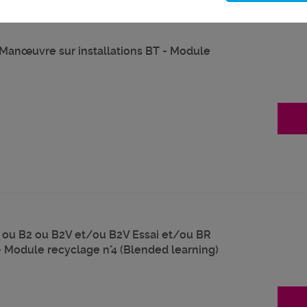
 Manœuvre sur installations BT - Module
V ou B2 ou B2V et/ou B2V Essai et/ou BR
 - Module recyclage n°4 (Blended learning)