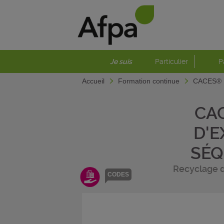
Je suis
Particulier
P
Accueil
Formation continue
CACES® R 
CAC
D'E
SÉQ
Recyclage d
CODES