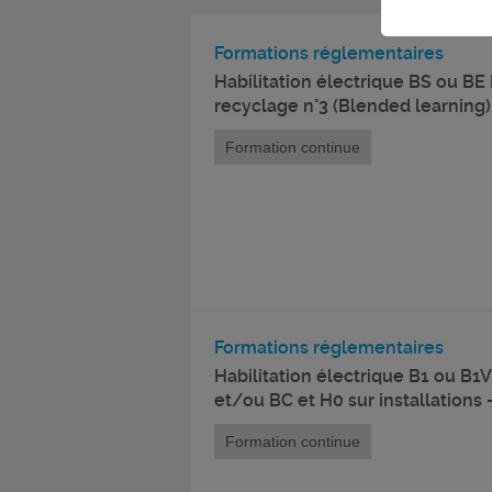
Formations réglementaires
Habilitation électrique BS ou BE
recyclage n°3 (Blended learning)
Formation continue
Formations réglementaires
Habilitation électrique B1 ou B1
et/ou BC et H0 sur installations
Formation continue