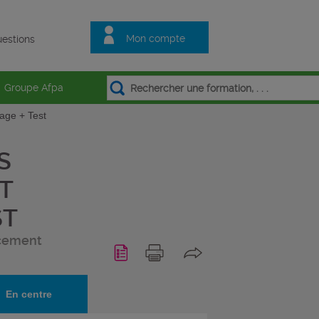
Mon compte
estions
Groupe Afpa
age + Test
S
T
ST
acement
En centre