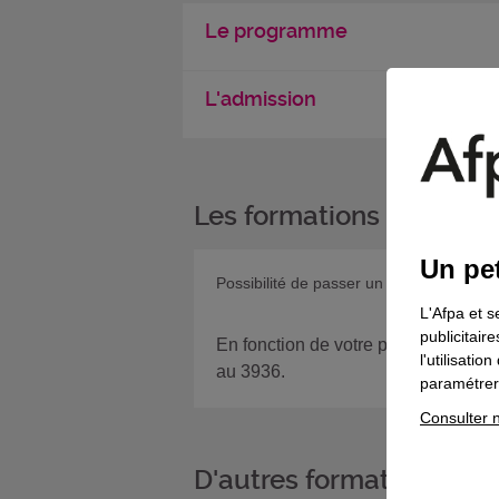
Le programme
L'admission
Les formations complém
Un pet
Possibilité de passer un test CACES® su
L'Afpa et s
publicitair
En fonction de votre projet, si vous
l'utilisati
au 3936.
paramétrer 
Consulter n
D'autres formations da