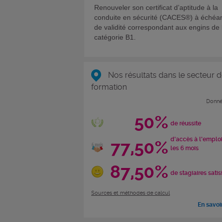
Renouveler son certificat d’aptitude à la
conduite en sécurité (CACES®) à échéa
de validité correspondant aux engins de 
catégorie B1.
Nos résultats dans le secteur d
formation
Donné
50%
de réussite
d'accès à l'emplo
77,50%
les 6 mois
87,50%
de stagiaires satis
Sources et méthodes de calcul
En savoi