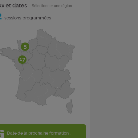
ux et dates
- Sélectionner une région
2
sessions programmées
5
17
Date de la prochaine formation :