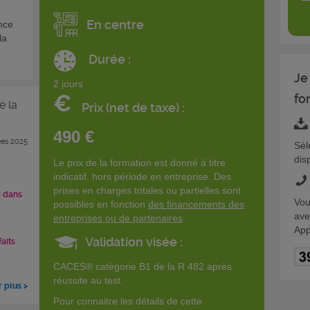
En centre
nce
la
Durée :
Je
2 jours
€
fo
e la
Prix (net de taxe) :
490 €
es 2025
Sél
dis
Le prix de la formation est donné à titre
indicatif, hors période en entreprise. Des
prises en charges totales ou partielles sont
i dans
Vou
possibles en fonction
des financements des
ave
entreprises ou de partenaires
.
App
Validation visée :
faits
CACES® catégorie B1 de la R 482 après
réussite au test.
r plus >
Pour connaitre les détails de cette