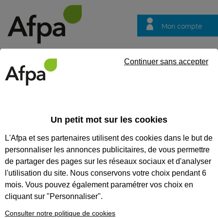
Mon compte
Trouver votre centre
Vos
Continuer sans accepter
questions
Accueil
Formation continue
ADR- Formation Conducteurs M
Un petit mot sur les cookies
ADR- FORMATION
L'Afpa et ses partenaires utilisent des cookies dans le but de
CONDUCTEURS
personnaliser les annonces publicitaires, de vous permettre
MARCHANDISES
de partager des pages sur les réseaux sociaux et d'analyser
l'utilisation du site. Nous conservons votre choix pendant 6
DANGEREUSES RECYCLAGE
mois. Vous pouvez également paramétrer vos choix en
BASE
cliquant sur "Personnaliser".
Actualiser les connaissances du transport de
Consulter notre politique de cookies
marchandises dangereuses