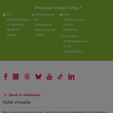
Pourquoi choisir l'Afpa ?
Un
Une gamme
Une
apprentissage
de
présence sur
en situation
formations
tout le
réelle de
pour tous les
territoire
travail
publics
Une offre
d'hébergement
et de
restauration
Saisir le médiateur
Visite virtuelle
Vous avez toujours voulu savoir à quoi ressemblent nos plateaux