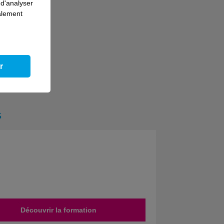
 d'analyser
galement
r
s
Découvrir la formation