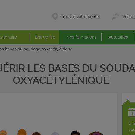
Trouver votre centre
Vos qu
artenaire
Entreprise
Nos formations
Actualités
les bases du soudage oxyacétylénique
ÉRIR LES BASES DU SOUD
OXYACÉTYLÉNIQUE
Cré
pou