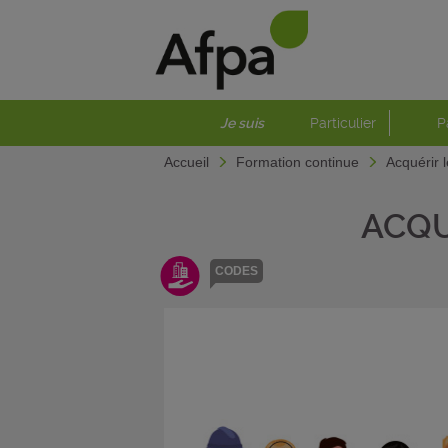
Je suis
Particulier
P
Accueil
Formation continue
Acquérir 
ACQU
CODES