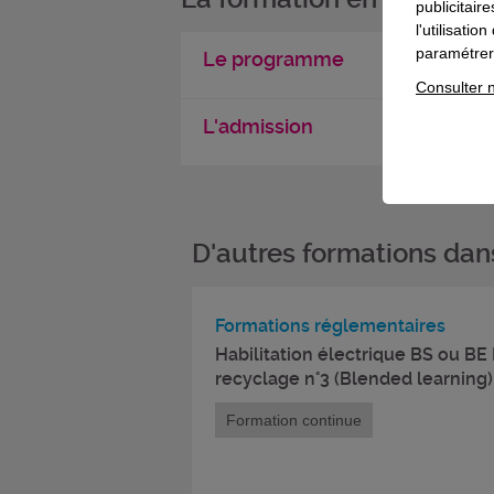
publicitair
l'utilisati
paramétrer 
Le programme
Consulter n
L'admission
D'autres formations da
Formations réglementaires
Habilitation électrique BS ou BE
recyclage n°3 (Blended learning)
Formation continue