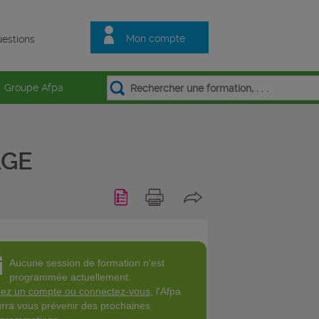
Mon compte
estions
Groupe Afpa
AGE
Aucune session de formation n'est
programmée actuellement.
ez un compte ou connectez-vous
, l'Afpa
rra vous prévenir des prochaines