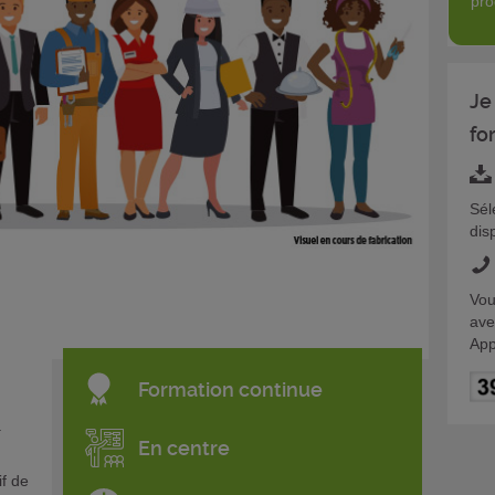
pro
Je
fo
Sél
dis
Vou
ave
App
Formation continue
a
En centre
if de