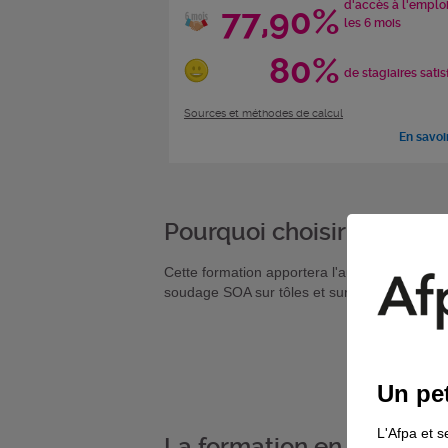
d'accès à l'emplo
77,90%
les 6 mois
80%
de stagiaires satis
Sources et méthodes de calcul
En savoi
Pourquoi choisir cette fo
Cette formation apportera l'autonomie dans la
soudage SOA sur tôles et sur tubes
Un pet
L'Afpa et s
La formation en détail