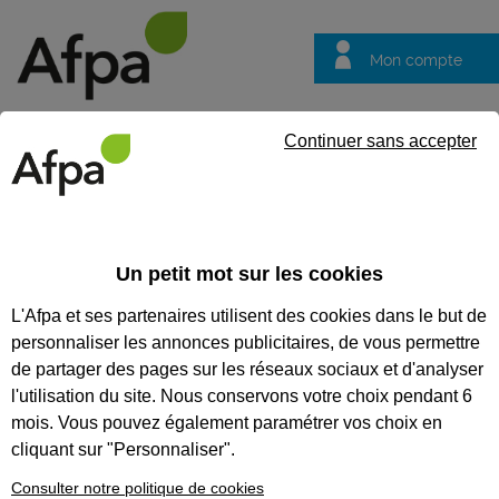
Mon compte
Trouver votre centre
Vos
Continuer sans accepter
questions
Accueil
Formation continue
Acquérir les bases du fraisage c
Un petit mot sur les cookies
ACQUÉRIR LES BASES DU
L'Afpa et ses partenaires utilisent des cookies dans le but de
FRAISAGE CONVENTIONNEL -
personnaliser les annonces publicitaires, de vous permettre
NIVEAU 2
de partager des pages sur les réseaux sociaux et d'analyser
l'utilisation du site. Nous conservons votre choix pendant 6
Réaliser des pièces simples pour former un
mois. Vous pouvez également paramétrer vos choix en
assemblage en fraisage conventionnel
cliquant sur "Personnaliser".
CODES
Consulter notre politique de cookies