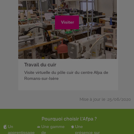
Visiter
Travail du cuir
Visite virtuelle du pôle cuir du centre Afpa de
Romans-sur-Isère
Mise à jour le :25/06/2020
Pourquoi choisir l'Afpa ?
Un
Une gamme
Une
apprentissage
de
présence sur