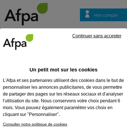
Mon compte
Trouver votre centre
Vos
Continuer sans accepter
questions
Accueil
Formation continue
Accompagner à domicile une per
Un petit mot sur les cookies
ACCOMPAGNER À DOMICILE
L'Afpa et ses partenaires utilisent des cookies dans le but de
UNE PERSONNE EN SITUATION
personnaliser les annonces publicitaires, de vous permettre
DE HANDICAP
de partager des pages sur les réseaux sociaux et d'analyser
l'utilisation du site. Nous conservons votre choix pendant 6
Adapter son comportement et ses techniques
mois. Vous pouvez également paramétrer vos choix en
pour garantir un accompagnement de qualité
cliquant sur "Personnaliser".
CODES
Consulter notre politique de cookies