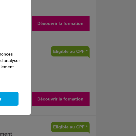
ages
Découvrir la formation
Eligible au CPF *
nnonces
,
 d'analyser
galement
cien
r
Découvrir la formation
Eligible au CPF *
tement