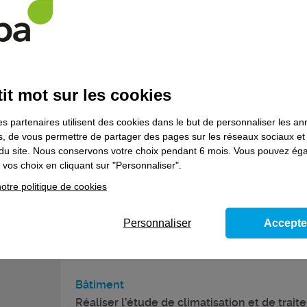
professionnel Dessinateur projeteur d'ouvr
de métallerie
Formation certifiante
it mot sur les cookies
Bâtiment
es partenaires utilisent des cookies dans le but de personnaliser les a
Réaliser l’étude de plomberie, de chauffage
es, de vous permettre de partager des pages sur les réseaux sociaux et
d’eau chaude sanitaire et de VMC - Bloc de
on du site. Nous conservons votre choix pendant 6 mois. Vous pouvez é
compétences du titre professionnel Techni
vos choix en cliquant sur "Personnaliser".
d'études en chauffage, ventilation et
otre politique de cookies
climatisation
Formation certifiante
Personnaliser
Accepte
Bâtiment
Réaliser l’étude de climatisation et de trai