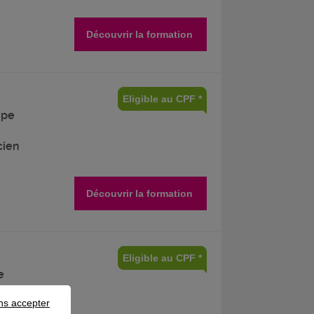
Découvrir la formation
Eligible au CPF *
ipe
cien
Découvrir la formation
Eligible au CPF *
e
O en
ns accepter