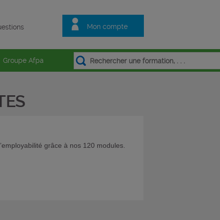
Mon compte
estions
Groupe Afpa
TES
’employabilité grâce à nos 120 modules.