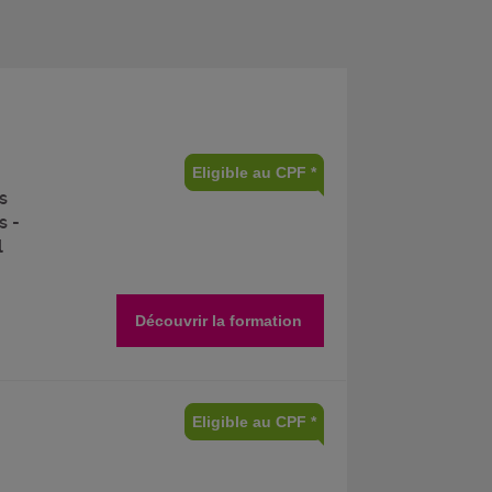
Eligible au CPF *
s
s -
l
Découvrir la formation
Eligible au CPF *