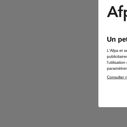
Un pet
L'Afpa et s
publicitair
l'utilisati
paramétrer 
Consulter n