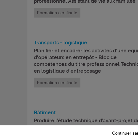
professionnel Assistant de vie aux familles
Formation certifiante
Transports - logistique
Planifier et encadrer les activités d'une équ
d'opérateurs en entrepôt - Bloc de
compétences du titre professionnel Techni
en logistique d'entreposage
Formation certifiante
Bâtiment
Produire l’étude technique d’avant-projet d
métallerie à l’aide de logiciels de DAO/CA
Continuer sa
2D et 3D - Bloc de compétences du titre