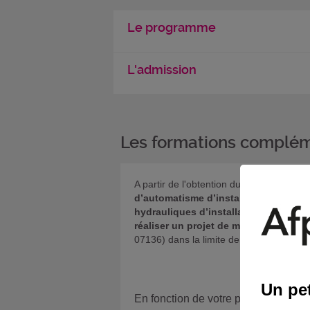
Le programme
L'admission
Les formations complém
A partir de l'obtention du certificat de
d’automatisme d’installations industr
hydrauliques d’installations industrie
réaliser un projet de maintenance amé
07136) dans la limite de la durée de valid
Un pet
En fonction de votre projet, si vous