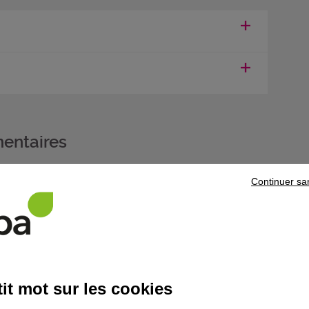
entaires
Continuer sa
 compétences professionnelles (CCP)
"Réaliser la maintenance des él
ielles"
, vous pouvez vous présenter aux autres CCP
"Réaliser la m
lles", "Assurer l'organisation et la gestion de maintenance d'insta
liorative"
pour obtenir le titre professionnel de
Technicien supérieur
ité du titre.
it mot sur les cookies
 souhaitez poursuivre votre parcours de formation, prenez contact