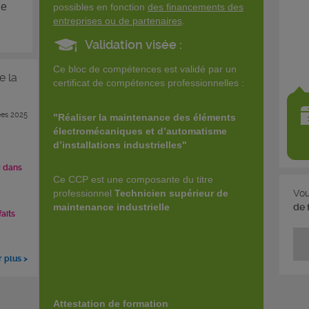
de
possibles en fonction
des financements des
entreprises ou de partenaires
.
Validation visée :
Ce bloc de compétences est validé par un
e la
certificat de compétences professionnelles :
es 2025
"Réaliser la maintenance des éléments
électromécaniques et d’automatisme
d’installations industrielles"
i dans
Ce CCP est une composante du titre
Vou
professionnel
Technicien supérieur de
de 
maintenance industrielle
faits
r plus >
Attestation de formation