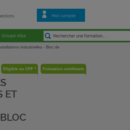
Mon compte
estions
Groupe Afpa
allations industrielles - Bloc de
Eligible au CPF *
Formation certifiante
ES
 ET
 BLOC