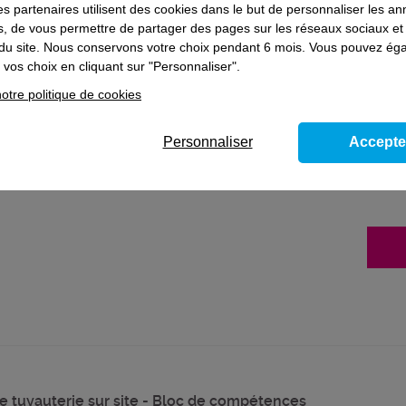
es partenaires utilisent des cookies dans le but de personnaliser les a
es, de vous permettre de partager des pages sur les réseaux sociaux et
on du site. Nous conservons votre choix pendant 6 mois. Vous pouvez é
vos choix en cliquant sur "Personnaliser".
ns le domaine
Industrie
otre politique de cookies
Personnaliser
Accepte
que et informatique industrielle
e tuyauterie sur site - Bloc de compétences