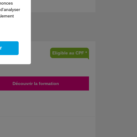
nnonces
 d'analyser
galement
r
Eligible au CPF *
Découvrir la formation