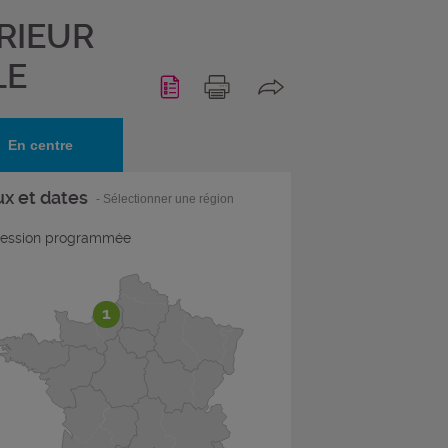
RIEUR
LE
En centre
ux et dates
- Sélectionner une région
ession programmée
1