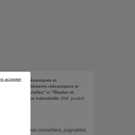
ns accepter
éments électromécaniques et
aintenance des éléments mécaniques et
llations industrielles"
et
"Étudier et
 de maintenance industrielle
(Réf. produit
 avec l’un de nos conseillers, joignables