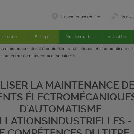
Trouver votre centre
Vos qu
artenaire
Entreprise
Nos formations
Actualités
 la maintenance des éléments électromécaniques et d’automatisme d’inst
n supérieur de maintenance industrielle
LISER LA MAINTENANCE D
ENTS ÉLECTROMÉCANIQUES
D’AUTOMATISME
ALLATIONSINDUSTRIELLES -
E COMPÉTENCES DU TITRE