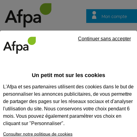
Mon compte
Trouver votre centre
Vos
Continuer sans accepter
questions
Accueil
Formation certifiante
NOS FORMATIONS
Un petit mot sur les cookies
CERTIFIANTES
L'Afpa et ses partenaires utilisent des cookies dans le but de
personnaliser les annonces publicitaires, de vous permettre
Nos formations
certifiantes
de partager des pages sur les réseaux sociaux et d'analyser
l'utilisation du site. Nous conservons votre choix pendant 6
Découvrez un métier, débutez un
parcours professionnel, accédez à
mois. Vous pouvez également paramétrer vos choix en
un premier niveau d’employabilité
cliquant sur "Personnaliser".
grâce à nos 120 modules. Avec
l’Afpa, valorisez votre expérience
Consulter notre politique de cookies