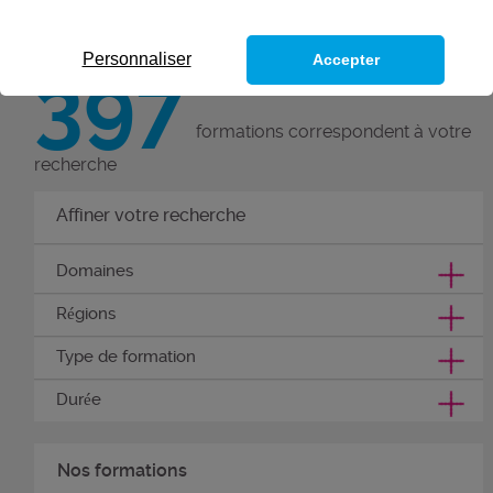
par une qualification reconnue.
Personnaliser
Accepter
397
formations correspondent à votre
recherche
Affiner votre recherche
Domaines
Régions
Type de formation
Durée
Nos formations