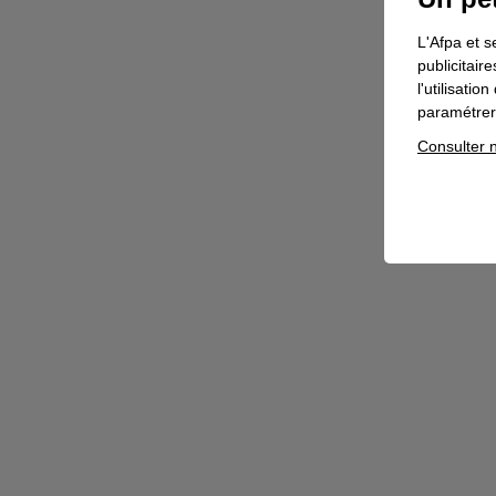
L'Afpa et s
publicitair
l'utilisati
paramétrer 
Consulter n