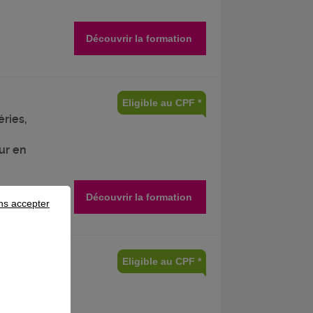
Découvrir la formation
Eligible au CPF *
éries,
ur en
Découvrir la formation
ns accepter
Eligible au CPF *
n
e