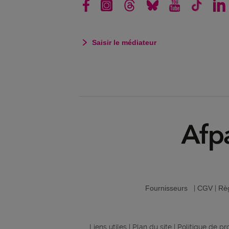
Saisir le médiateur
Fournisseurs
|
CGV
|
Règ
Liens utiles
|
Plan du site
|
Politique de p