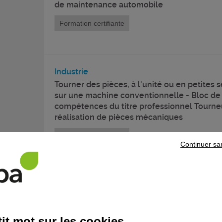
de maintenance automobile
Formation certifiante
Industrie
Tourner des pièces, à l'unité ou en petites s
sur une machine conventionnelle - Bloc de
compétences du titre professionnel Tourne
réalisation de pièces mécaniques
Formation certifiante
Continuer sa
Hôtellerie - restauration - tourisme - loisirs
Réaliser les travaux préalables au service e
restauration - Bloc de compétences du titr
professionnel Serveur en restauration
it mot sur les cookies