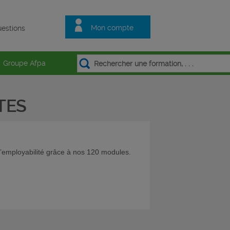
Mon compte
estions
Groupe Afpa
TES
’employabilité grâce à nos 120 modules.