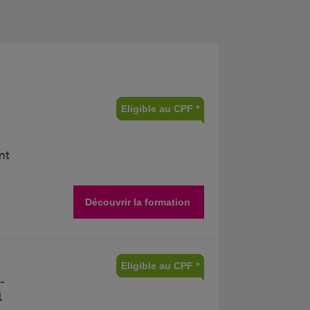
Eligible au CPF *
nt
Découvrir la formation
Eligible au CPF *
-
l