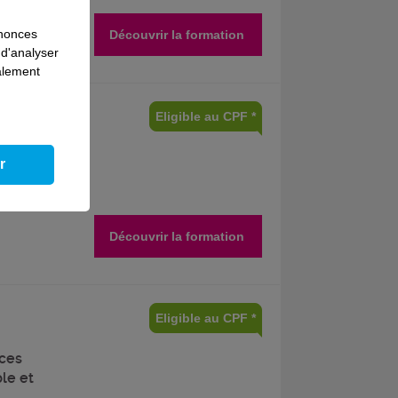
nnonces
Découvrir la formation
 d'analyser
galement
Eligible au CPF *
ur de
oc de
r
 en
Découvrir la formation
Eligible au CPF *
nces
le et