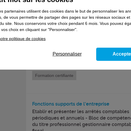
Formation certifiante
es partenaires utilisent des cookies dans le but de personnaliser les a
es, de vous permettre de partager des pages sur les réseaux sociaux et
on du site. Nous conservons votre choix pendant 6 mois. Vous pouvez é
vos choix en cliquant sur "Personnaliser".
Bâtiment
otre politique de cookies
Réaliser des travaux de peinture à l’extérie
bâtiments en qualité de finition B ou C - Bl
Personnaliser
Accepte
compétences du titre professionnel Peintre
bâtiment
Formation certifiante
Fonctions supports de l'entreprise
Etablir et présenter les arrêtés comptables
périodiques et annuels - Bloc de compéte
du titre professionnel gestionnaire comptab
fiscal