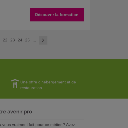
Découvrir la formation
>
...
1
22
23
24
25
Une offre d'hébergement et de
restauration
tre avenir pro
s-vous vraiment fait pour ce métier ? Avez-