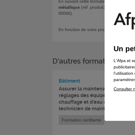
En suivant cette formation et, éventue
métallique
(réf. produit15379), vous ave
00066).
En fonction de votre projet, si vous sou
Un pet
D'autres formations da
L'Afpa et s
publicitair
l'utilisati
paramétrer 
Bâtiment
Assurer la maintenance préventiv
Consulter n
réglages des équipements thermi
chauffage et d’eau chaude sanita
technicien de maintenance CVC
Formation certifiante