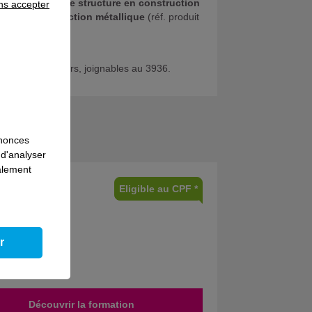
exécution d’une structure en construction
ns accepter
teur en construction métallique
(réf. produit
de nos conseillers, joignables au 3936.
nnonces
 d'analyser
galement
Eligible au CPF *
r
Découvrir la formation