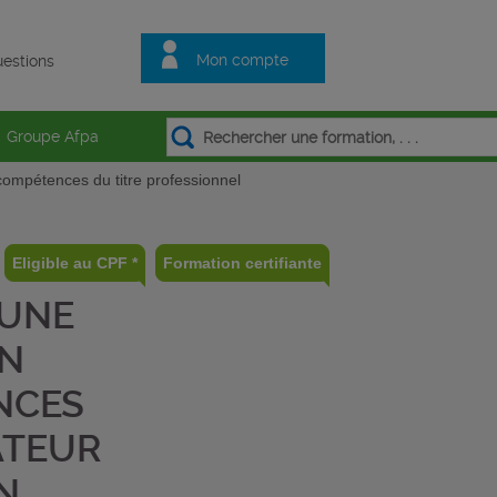
Mon compte
estions
Groupe Afpa
 compétences du titre professionnel
Eligible au CPF *
Formation certifiante
’UNE
ON
NCES
ATEUR
N