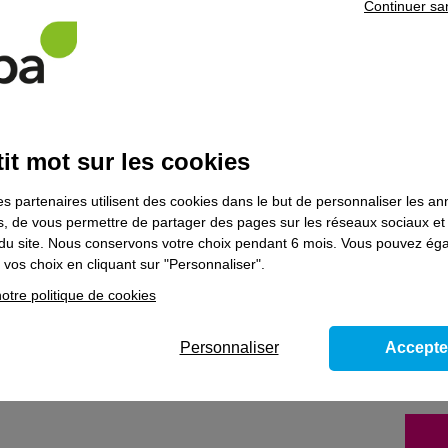
llement, le bloc de compétences complémentaire
Réaliser une étude d’
Continuer sa
z la possibilité d'accéder au titre professionnel d
e Dessinateur proje
haitez poursuivre votre parcours de formation, prenez contact avec l’un 
it mot sur les cookies
ns le domaine
Bâtiment
es partenaires utilisent des cookies dans le but de personnaliser les a
es, de vous permettre de partager des pages sur les réseaux sociaux et
on du site. Nous conservons votre choix pendant 6 mois. Vous pouvez é
vos choix en cliquant sur "Personnaliser".
e et corrective de niveau 3, optimiser les
otre politique de cookies
ques, des réseaux de distribution de
ire - Bloc de compétences du titre prof.
Personnaliser
Accepte