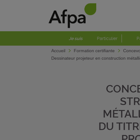
Je suis
Particulier
P
Accueil
Formation certifiante
Concevoi
Dessinateur projeteur en construction métall
CONCE
STR
MÉTAL
DU TIT
PR