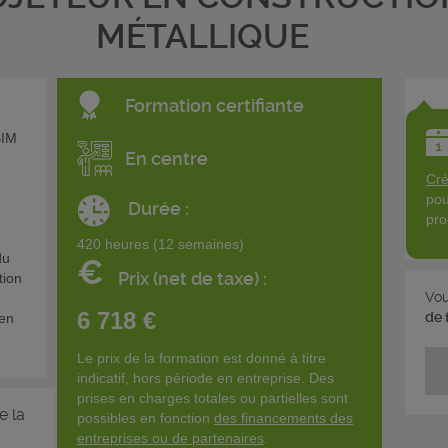
MÉTALLIQUE
Formation certifiante
BIM
En centre
Cré
pou
Durée :
pro
420 heures (12 semaines)
du
€
Prix (net de taxe) :
tion
Vou
6 718 €
de 
 en
Le prix de la formation est donné à titre
indicatif, hors période en entreprise. Des
prises en charges totales ou partielles sont
e la
possibles en fonction
des financements des
entreprises ou de partenaires
.