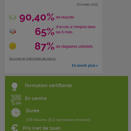
Données 2025
90,40%
de réussite
d'accès à l'emploi dans
65%
les 6 mois
87%
de stagiaires satisfaits
Sources et méthodes de calcul
En savoir plus >
Formation certifiante
En centre
Durée :
154 heures (4,5 semaines environ)
€
Prix (net de taxe) :