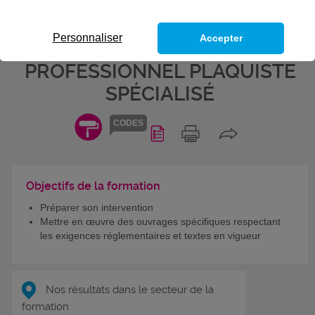
EXIGENCES RÉGLEMENTAIRES
ET TEXTES EN VIGUEUR - BLOC
Personnaliser
Accepter
DE COMPÉTENCES DU TITRE
PROFESSIONNEL PLAQUISTE
SPÉCIALISÉ
CODES
Objectifs de la formation
Préparer son intervention
Mettre en œuvre des ouvrages spécifiques respectant
les exigences réglementaires et textes en vigueur
Nos résultats dans le secteur de la
formation