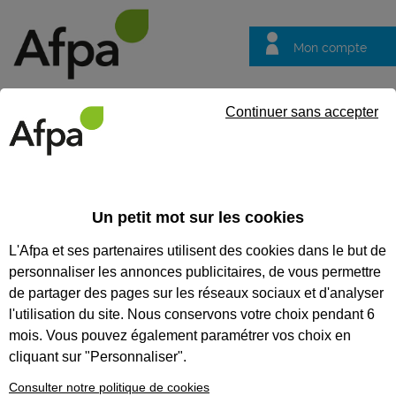
Mon compte
Trouver votre centre
Vos
Continuer sans accepter
questions
Accueil
Formation certifiante
Organiser son intervention pour
vigueur - Bloc de compétences du titre professionnel plaquiste spéci
Un petit mot sur les cookies
L'Afpa et ses partenaires utilisent des cookies dans le but de
Eligible au CPF *
Formation certifiante
personnaliser les annonces publicitaires, de vous permettre
ORGANISER SON
de partager des pages sur les réseaux sociaux et d'analyser
INTERVENTION POUR
l'utilisation du site. Nous conservons votre choix pendant 6
mois. Vous pouvez également paramétrer vos choix en
RÉALISER DES OUVRAGES
cliquant sur "Personnaliser".
SPÉCIFIQUES RESPECTANT LES
Consulter notre politique de cookies