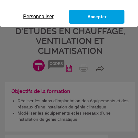
CLIMATIQUE - BLOC DE
COMPÉTENCES DU TITRE
Personnaliser
Accepter
PROFESSIONNEL TECHNICIEN
D'ÉTUDES EN CHAUFFAGE,
VENTILATION ET
CLIMATISATION
CODES
Objectifs de la formation
Réaliser les plans d’implantation des équipements et des
réseaux d’une installation de génie climatique
Modéliser les équipements et les réseaux d’une
installation de génie climatique