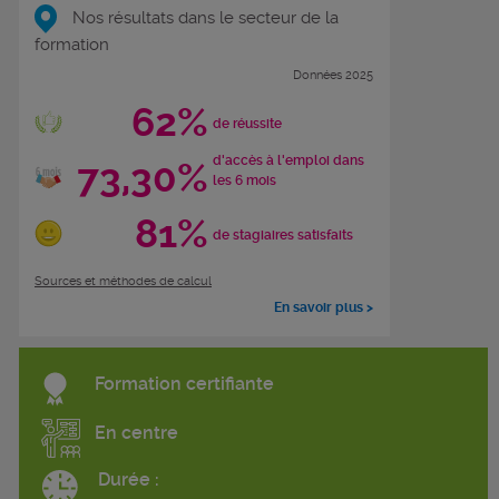
Nos résultats dans le secteur de la
formation
Données 2025
62%
de réussite
d'accès à l'emploi dans
73,30%
les 6 mois
81%
de stagiaires satisfaits
Sources et méthodes de calcul
En savoir plus >
Formation certifiante
En centre
Durée :