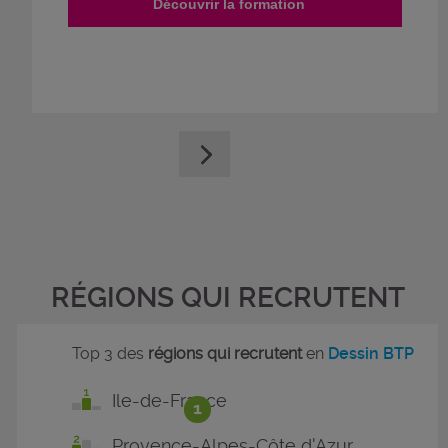
Découvrir la formation
RÉGIONS QUI RECRUTENT
Top 3 des
régions qui recrutent
en
Dessin BTP
Ile-de-France
1
Provence-Alpes-Côte d'Azur