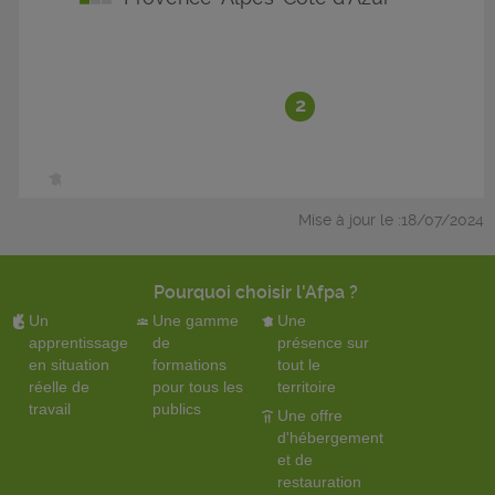
2
Mise à jour le :18/07/2024
Pourquoi choisir l'Afpa ?
Un
Une gamme
Une
apprentissage
de
présence sur
en situation
formations
tout le
réelle de
pour tous les
territoire
travail
publics
Une offre
d'hébergement
et de
restauration