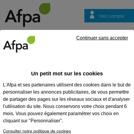
Mon compte
Trouver votre centre
Vos
Continuer sans accepter
questions
Accueil
Formation certifiante
Représenter les équipements et 
professionnel Technicien d'études en chauffage, ventilation et climat
Un petit mot sur les cookies
L'Afpa et ses partenaires utilisent des cookies dans le but de
Eligible au CPF *
Formation certifiante
personnaliser les annonces publicitaires, de vous permettre
REPRÉSENTER LES
de partager des pages sur les réseaux sociaux et d'analyser
ÉQUIPEMENTS ET LES
l'utilisation du site. Nous conservons votre choix pendant 6
mois. Vous pouvez également paramétrer vos choix en
RÉSEAUX D’UNE
cliquant sur "Personnaliser".
INSTALLATION DE GÉNIE
Consulter notre politique de cookies