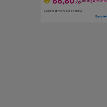
88,80%
de stagiaires satis
Sources et méthodes de calcul
En savoi