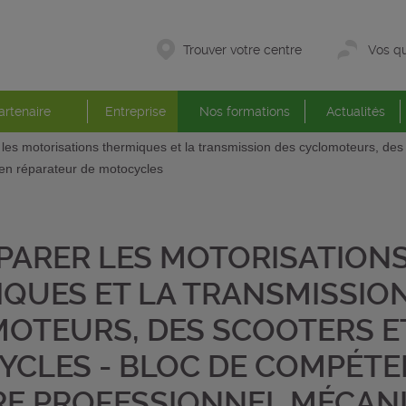
Trouver votre centre
Vos qu
artenaire
Entreprise
Nos formations
Actualités
les motorisations thermiques et la transmission des cyclomoteurs, des
ien réparateur de motocycles
PARER LES MOTORISATION
QUES ET LA TRANSMISSIO
OTEURS, DES SCOOTERS E
CLES - BLOC DE COMPÉT
RE PROFESSIONNEL MÉCAN