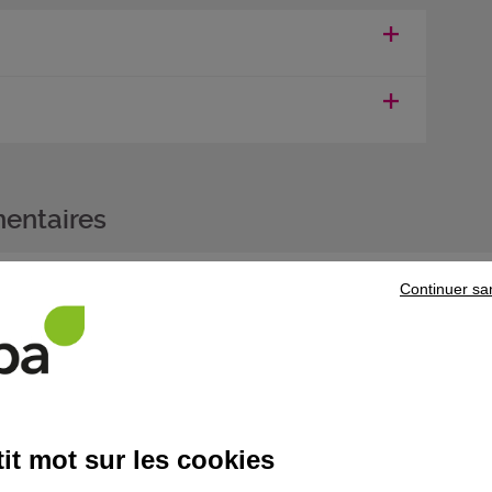
entaires
t de compétences professionnelles (CCP)
"Réparer les motorisat
Continuer sa
es motocycles"
, vous pouvez vous présenter aux autres CCP "Pr
motocycles" et "Réparer le freinage, la liaison au sol, la direct
tocycles" pour obtenir le titre professionnel de
Mécanicien ré
alidité du titre.
it mot sur les cookies