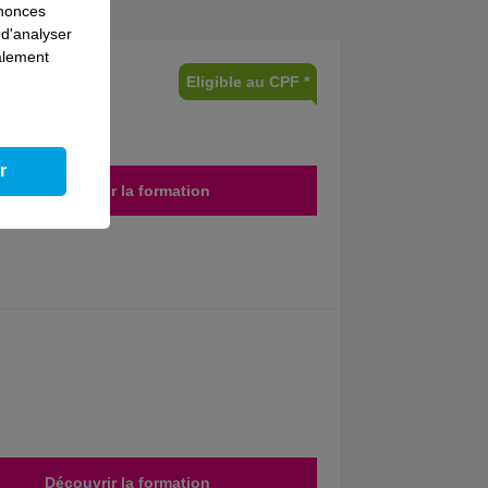
nnonces
 d'analyser
galement
Eligible au CPF *
r
Découvrir la formation
Découvrir la formation