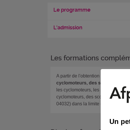
Le programme
L'admission
Les formations complém
A partir de l'obtention du certifica
cyclomoteurs, des scooters et d
les cyclomoteurs, les scooter et les 
cyclomoteurs, des scooters et des mo
04032) dans la limite de la durée de v
Un pet