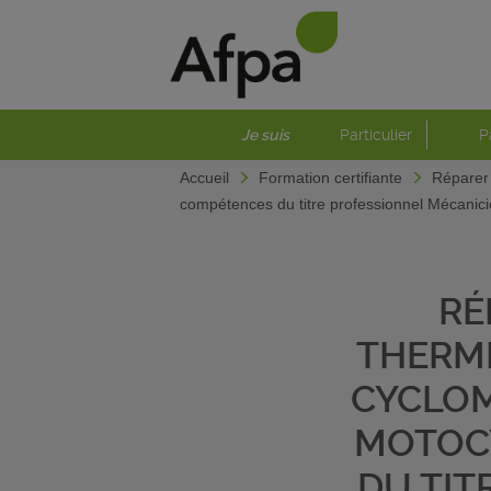
Je suis
Particulier
P
Accueil
Formation certifiante
Réparer 
compétences du titre professionnel Mécanic
RÉ
THERMI
CYCLOM
MOTOCY
DU TIT