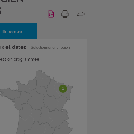
S
En centre
ux et dates
- Sélectionner une région
ession programmée
1