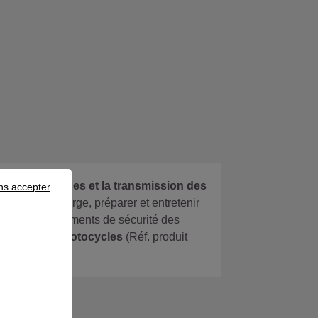
ions thermiques et la transmission des
ns accepter
endre en charge, préparer et entretenir
ion et les équipements de sécurité des
parateur de motocycles
(Réf. produit