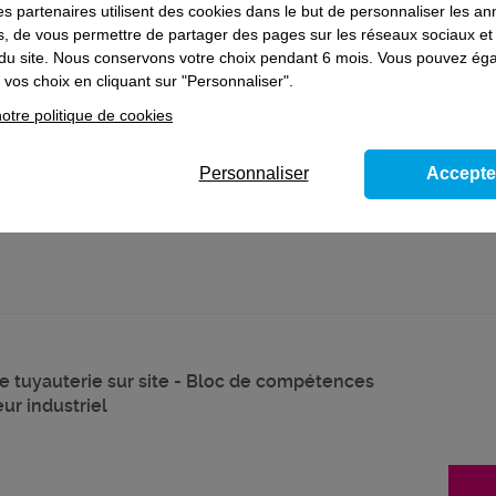
ns le domaine
Industrie
es partenaires utilisent des cookies dans le but de personnaliser les a
es, de vous permettre de partager des pages sur les réseaux sociaux et
on du site. Nous conservons votre choix pendant 6 mois. Vous pouvez é
vos choix en cliquant sur "Personnaliser".
que et informatique industrielle
otre politique de cookies
Personnaliser
Accepte
e tuyauterie sur site - Bloc de compétences
ur industriel