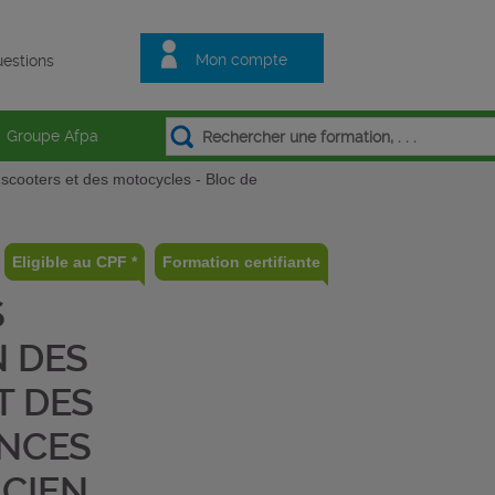
Mon compte
estions
Groupe Afpa
 scooters et des motocycles - Bloc de
Eligible au CPF *
Formation certifiante
S
N DES
T DES
ENCES
ICIEN