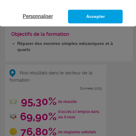
CODES
Personnaliser
Accepter
Objectifs de la formation
Réparer des montres simples mécaniques et à
quartz
Nos résultats dans le secteur de la
formation
Données 2025
95,30%
de réussite
d'accès à l'emploi dans
69,90%
les 6 mois
76,80%
de stagiaires satisfaits