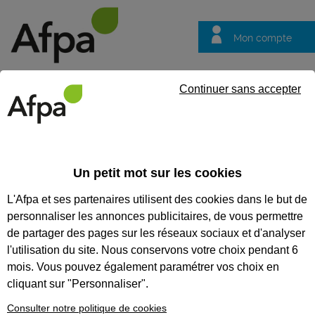
Mon compte
Trouver votre centre
Vos
Continuer sans accepter
questions
Accueil
Formation certifiante
Réparer des montres simples mé
Un petit mot sur les cookies
Eligible au CPF *
Formation certifiante
L'Afpa et ses partenaires utilisent des cookies dans le but de
RÉPARER DES MONTRES
personnaliser les annonces publicitaires, de vous permettre
SIMPLES MÉCANIQUES ET À
de partager des pages sur les réseaux sociaux et d'analyser
l'utilisation du site. Nous conservons votre choix pendant 6
QUARTZ - BLOC DE
mois. Vous pouvez également paramétrer vos choix en
COMPÉTENCES DU TITRE
cliquant sur "Personnaliser".
PROFESSIONNEL HORLOGER
Consulter notre politique de cookies