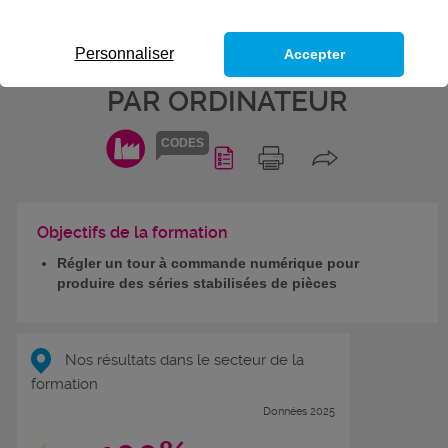
DE COMPÉTENCES DU TITRE
PROFESSIONNEL OPÉRATEUR
Personnaliser
Accepter
RÉGLEUR EN USINAGE ASSISTÉ
PAR ORDINATEUR
CODES
Objectifs de la formation
Régler un tour à commande numérique pour
produire des séries stabilisées de pièces
Nos résultats dans le secteur de la
formation
Données 2025