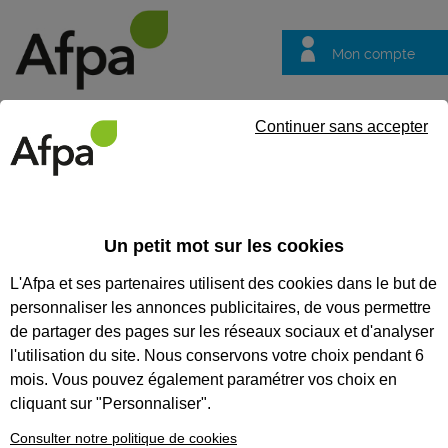
Mon compte
Trouver votre centre
Vos
Continuer sans accepter
questions
Accueil
Formation certifiante
Régler un tour à commande numé
professionnel Opérateur régleur en usinage assisté par ordinateur
Un petit mot sur les cookies
L'Afpa et ses partenaires utilisent des cookies dans le but de
Eligible au CPF *
Formation certifiante
personnaliser les annonces publicitaires, de vous permettre
RÉGLER UN TOUR À
de partager des pages sur les réseaux sociaux et d'analyser
COMMANDE NUMÉRIQUE
l'utilisation du site. Nous conservons votre choix pendant 6
mois. Vous pouvez également paramétrer vos choix en
POUR PRODUIRE DES SÉRIES
cliquant sur "Personnaliser".
STABILISÉES DE PIÈCES - BLOC
Consulter notre politique de cookies