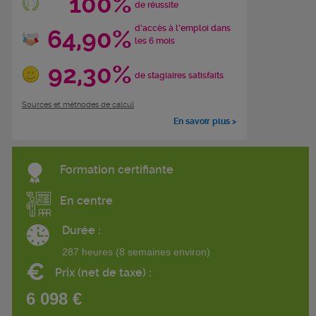
100%
de réussite
d'accès à l'emploi dans
64,90%
les 6 mois
92,30%
de stagiaires satisfaits
Sources et méthodes de calcul
En savoir plus >
Formation certifiante
En centre
Durée :
287 heures (8 semaines environ)
€
Prix (net de taxe) :
6 098 €