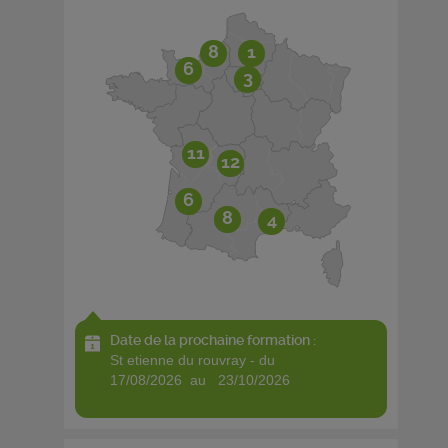
8
1
6
3
11
12
6
8
4
Date de la prochaine formation :
st etienne du rouvray - du
17/08/2026 au 23/10/2026