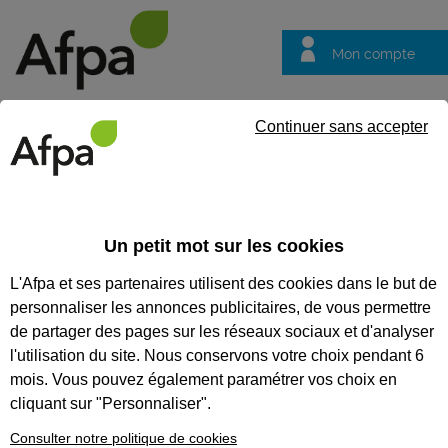
Mon compte
Trouver votre centre
Vos
Continuer sans accepter
questions
Accueil
Formation certifiante
Réaliser une installation de ch
chauffagiste
Un petit mot sur les cookies
L'Afpa et ses partenaires utilisent des cookies dans le but de
Eligible au CPF *
Formation certifiante
personnaliser les annonces publicitaires, de vous permettre
RÉALISER UNE INSTALLATION
de partager des pages sur les réseaux sociaux et d'analyser
DE CHAUFFAGE DE BÂTIMENTS
l'utilisation du site. Nous conservons votre choix pendant 6
mois. Vous pouvez également paramétrer vos choix en
RÉSIDENTIELS - BLOC DE
cliquant sur "Personnaliser".
COMPÉTENCES DU TITRE
Consulter notre politique de cookies