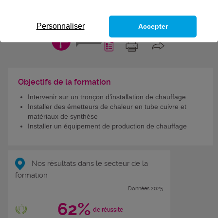
PROFESSIONNEL PLOMBIER
CHAUFFAGISTE
Personnaliser
Accepter
CODES
Objectifs de la formation
Intervenir sur un tronçon d’installation de chauffage
Installer des émetteurs de chaleur en tube cuivre et
matériaux de synthèse
Installer un équipement de production de chauffage
Nos résultats dans le secteur de la
formation
Données 2025
62%
de réussite