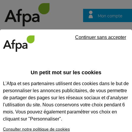
Mon compte
Trouver votre centre
Vos
Continuer sans accepter
questions
Accueil
Formation certifiante
Réaliser les travaux de branche
optique - Bloc de compétences du titre professionnel technicien d'i
Un petit mot sur les cookies
L'Afpa et ses partenaires utilisent des cookies dans le but de
Eligible au CPF *
Formation certifiante
personnaliser les annonces publicitaires, de vous permettre
RÉALISER LES TRAVAUX DE
de partager des pages sur les réseaux sociaux et d'analyser
BRANCHEMENT DES CLIENTS
l'utilisation du site. Nous conservons votre choix pendant 6
mois. Vous pouvez également paramétrer vos choix en
PARTICULIERS ET
cliquant sur "Personnaliser".
PROFESSIONNELS DES
Consulter notre politique de cookies