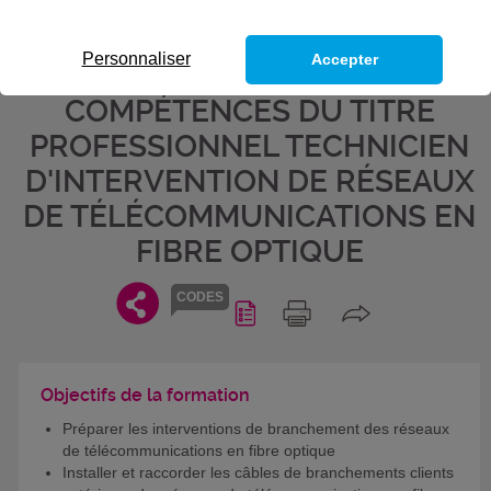
RÉSEAUX DE
TÉLÉCOMMUNICATIONS EN
Personnaliser
Accepter
FIBRE OPTIQUE - BLOC DE
COMPÉTENCES DU TITRE
PROFESSIONNEL TECHNICIEN
D'INTERVENTION DE RÉSEAUX
DE TÉLÉCOMMUNICATIONS EN
FIBRE OPTIQUE
CODES
Objectifs de la formation
Préparer les interventions de branchement des réseaux
de télécommunications en fibre optique
Installer et raccorder les câbles de branchements clients